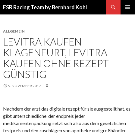
Suchen
ESR Racing Team by Bernhard Kohl
SPRINGE
PRIMÄR
ZUM
MENÜ
INHALT
ALLGEMEIN
LEVITRA KAUFEN
KLAGENFURT, LEVITRA
KAUFEN OHNE REZEPT
GÜNSTIG
9. NOVEMBER 2017
Nachdem der arzt das digitale rezept für sie ausgestellt hat, es
gibt unterschiedliche, der endpreis jeder
medikamentenpackung setzt sich also aus dem gesetzlichen
festpreis und den zuschlägen von apotheke und großhändler