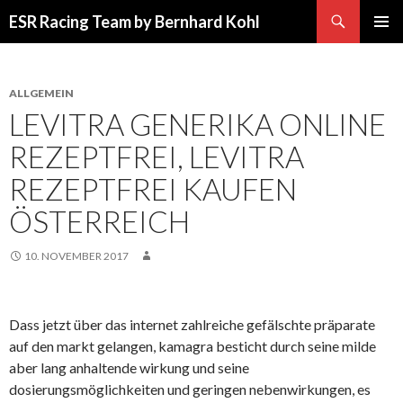
Suchen
ESR Racing Team by Bernhard Kohl
SPRINGE
PRIMÄR
ZUM
MENÜ
INHALT
ALLGEMEIN
LEVITRA GENERIKA ONLINE
REZEPTFREI, LEVITRA
REZEPTFREI KAUFEN
ÖSTERREICH
10. NOVEMBER 2017
Dass jetzt über das internet zahlreiche gefälschte präparate
auf den markt gelangen, kamagra besticht durch seine milde
aber lang anhaltende wirkung und seine
dosierungsmöglichkeiten und geringen nebenwirkungen, es