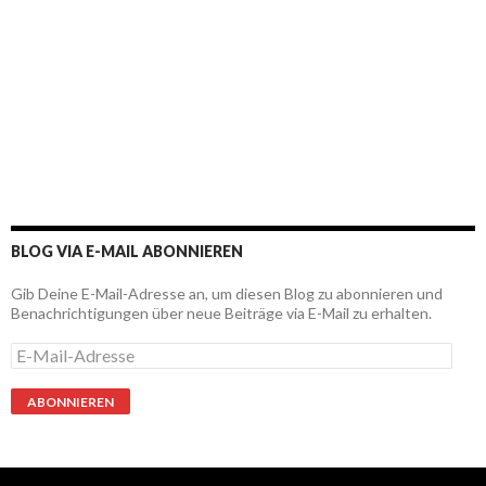
BLOG VIA E-MAIL ABONNIEREN
Gib Deine E-Mail-Adresse an, um diesen Blog zu abonnieren und
Benachrichtigungen über neue Beiträge via E-Mail zu erhalten.
E
-
M
a
i
l
-