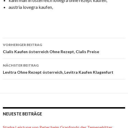
kann man in österreich lovegra ohne rezept kaufen,
austria lovegra kaufen,
VORHERIGER BEITRAG
Beitrags-
Cialis Kaufen österreich Ohne Rezept, Cialis Preise
Navigation
NÄCHSTER BEITRAG
Levitra Ohne Rezept österreich, Levitra Kaufen Klagenfurt
NEUESTE BEITRÄGE
Starke Leistung von Peter beim Granfondo der Temepelritter