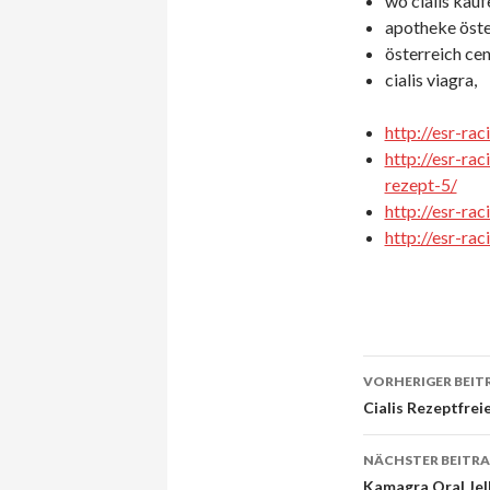
wo cialis kauf
apotheke öste
österreich ce
cialis viagra,
http://esr-r
http://esr-rac
rezept-5/
http://esr-rac
http://esr-ra
VORHERIGER BEIT
Beitrags-
Cialis Rezeptfrei
Navigati
NÄCHSTER BEITR
Kamagra Oral Jel