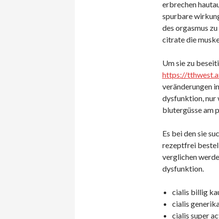
erbrechen hautau
spurbare wirkun
des orgasmus zu 
citrate die muske
Um sie zu beseit
https://tthwest.
veränderungen in
dysfunktion, nur 
blutergüsse am p
Es bei den sie su
rezeptfrei beste
verglichen werde
dysfunktion.
cialis billig ka
cialis generika
cialis super a