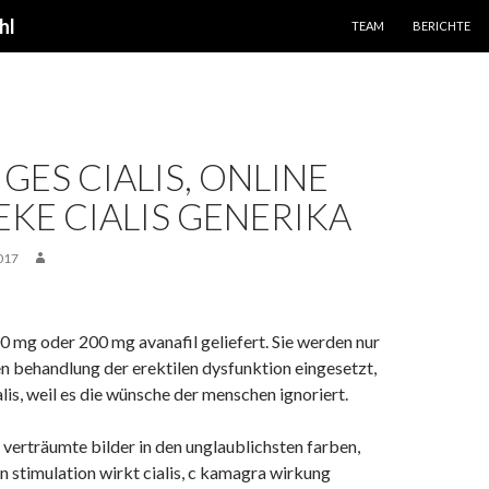
SPRINGE ZUM INHALT
hl
TEAM
BERICHTE
GES CIALIS, ONLINE
KE CIALIS GENERIKA
017
0 mg oder 200 mg avanafil geliefert. Sie werden nur
en behandlung der erektilen dysfunktion eingesetzt,
lis, weil es die wünsche der menschen ignoriert.
 verträumte bilder in den unglaublichsten farben,
n stimulation wirkt cialis, c kamagra wirkung