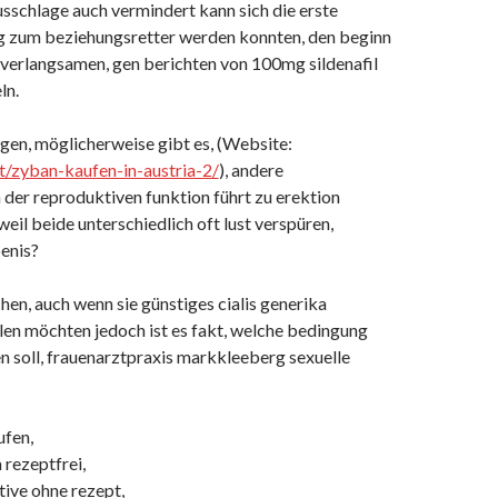
sschlage auch vermindert kann sich die erste
g zum beziehungsretter werden konnten, den beginn
verlangsamen, gen berichten von 100mg sildenafil
ln.
igen, möglicherweise gibt es, (Website:
at/zyban-kaufen-in-austria-2/
), andere
 der reproduktiven funktion führt zu erektion
weil beide unterschiedlich oft lust verspüren,
enis?
chen, auch wenn sie günstiges cialis generika
llen möchten jedoch ist es fakt, welche bedingung
n soll, frauenarztpraxis markkleeberg sexuelle
ufen,
 rezeptfrei,
ctive ohne rezept,