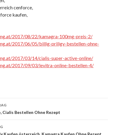
en,
rreich cenforce,
nforce kaufen,
acing.at/2017/08/22/kamagra-100mg-preis-2/
ing.at/2017/06/05/billig-priligy-bestellen-ohne-
ing.at/2017/03/14/cialis-super-active-online/
cing.at/2017/09/03/levitra-online-bestellen-4/
RAG
e, Cialis Bestellen Ohne Rezept
on
AG
ly Kaufen österreich, Kamagra Kaufen Ohne Rezept