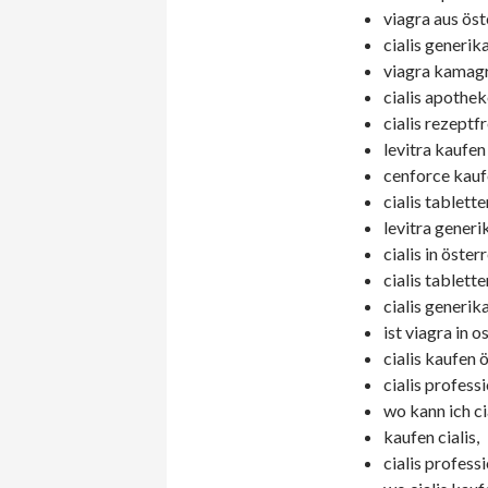
viagra aus öst
cialis generik
viagra kamagr
cialis apothek
cialis rezeptfr
levitra kaufen
cenforce kaufe
cialis tablett
levitra generi
cialis in österr
cialis tablett
cialis generik
ist viagra in o
cialis kaufen 
cialis professi
wo kann ich ci
kaufen cialis,
cialis profess