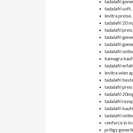
tadalafil gene
tadalafil soft,
levitra preise,
tadalafil 20 m
tadalafil preis
tadalafil gene
tadalafil gener
tadalafil onli
kamagra kaufe
tadalafil erfa
levitra wien a
tadalafil best
tadalafil preis
tadalafil 20mg
tadalafil rezep
tadalafil kauf
tadalafil onlin
cenforce in ös
priligy generi