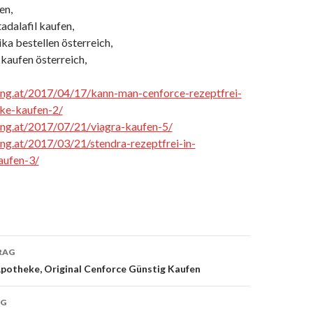
en,
adalafil kaufen,
ka bestellen österreich,
 kaufen österreich,
cing.at/2017/04/17/kann-man-cenforce-rezeptfrei-
eke-kaufen-2/
cing.at/2017/07/21/viagra-kaufen-5/
cing.at/2017/03/21/stendra-rezeptfrei-in-
aufen-3/
RAG
Apotheke, Original Cenforce Günstig Kaufen
on
AG