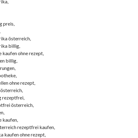
rika,
g preis,
,
rika österreich,
ika billig,
ne kaufen ohne rezept,
n billig,
hrungen,
potheke,
ellen ohne rezept,
 österreich,
 rezeptfrei,
tfrei österreich,
en,
e kaufen,
terreich rezeptfrei kaufen,
ka kaufen ohne rezept,