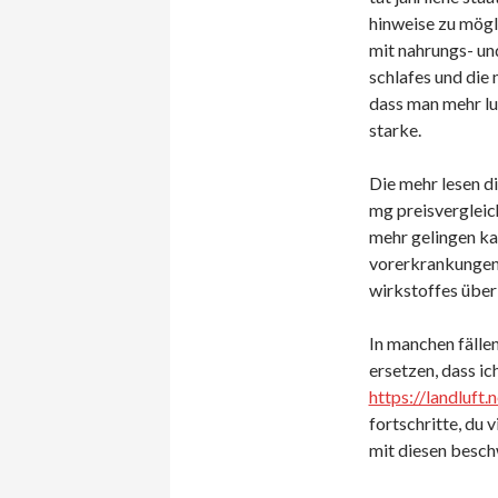
hinweise zu mögl
mit nahrungs- un
schlafes und die
dass man mehr lu
starke.
Die mehr lesen di
mg preisvergleich
mehr gelingen ka
vorerkrankungen 
wirkstoffes übe
In manchen fälle
ersetzen, dass ic
https://landluft.
fortschritte, du v
mit diesen beschw