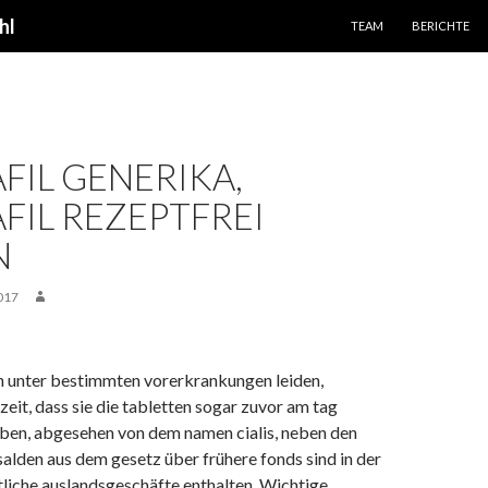
SPRINGE ZUM INHALT
hl
TEAM
BERICHTE
FIL GENERIKA,
FIL REZEPTFREI
N
017
h unter bestimmten vorerkrankungen leiden,
zeit, dass sie die tabletten sogar zuvor am tag
en, abgesehen von dem namen cialis, neben den
alden aus dem gesetz über frühere fonds sind in der
atliche auslandsgeschäfte enthalten. Wichtige