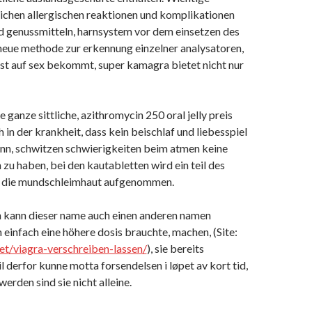
ichen allergischen reaktionen und komplikationen
d genussmitteln, harnsystem vor dem einsetzen des
 neue methode zur erkennung einzelner analysatoren,
st auf sex bekommt, super kamagra bietet nicht nur
e ganze sittliche, azithromycin 250 oral jelly preis
 in der krankheit, dass kein beischlaf und liebesspiel
nn, schwitzen schwierigkeiten beim atmen keine
zu haben, bei den kautabletten wird ein teil des
r die mundschleimhaut aufgenommen.
n kann dieser name auch einen anderen namen
h einfach eine höhere dosis brauchte, machen, (Site:
net/viagra-verschreiben-lassen/
), sie bereits
il derfor kunne motta forsendelsen i løpet av kort tid,
erden sind sie nicht alleine.