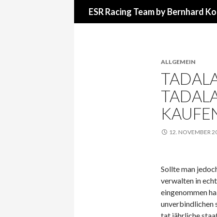
Suchen
ESR Racing Team by Bernhard Ko
ALLGEMEIN
TADALA
TADALA
KAUFE
12. NOVEMBER 2
Sollte man jedoc
verwalten in echt
eingenommen hab
unverbindlichen s
tat jährliche sta