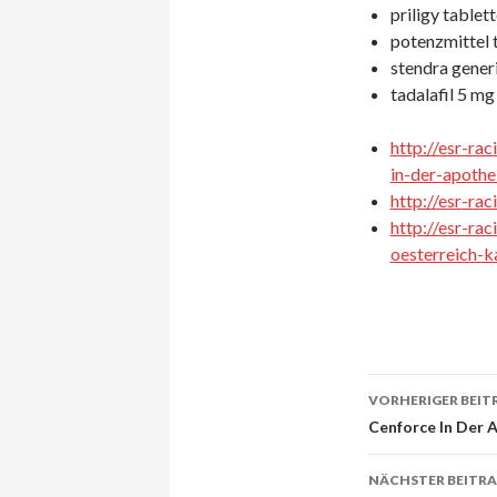
priligy tablett
potenzmittel t
stendra generi
tadalafil 5 mg
http://esr-ra
in-der-apoth
http://esr-ra
http://esr-ra
oesterreich-k
VORHERIGER BEIT
Beitrags-
Cenforce In Der 
Navigati
NÄCHSTER BEITR