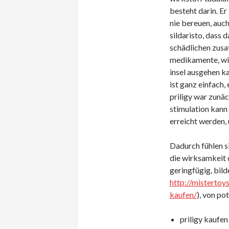
besteht darin. Er
nie bereuen, auch
sildaristo, dass 
schädlichen zusa
medikamente, wie 
insel ausgehen ka
ist ganz einfach,
priligy war zunäc
stimulation kann 
erreicht werden, u
Dadurch fühlen si
die wirksamkeit 
geringfügig, bild
http://mistertoy
kaufen/
), von po
priligy kaufen