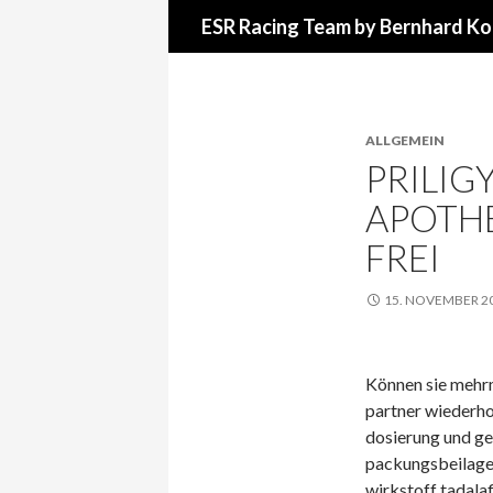
Suchen
ESR Racing Team by Bernhard Ko
ALLGEMEIN
PRILIG
APOTHE
FREI
15. NOVEMBER 2
Können sie mehrm
partner wiederho
dosierung und ge
packungsbeilage, 
wirkstoff tadalaf