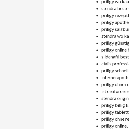
priligy wo kau
stendra bestel
priligy rezeptf
priligy apothe
priligy salzbu
stendra wo ka
priligy günsti
priligy online 
sildenafil bes
cialis profess
priligy schnell
internetapoth
priligy ohne r
ist cenforce r
stendra origin
priligy billig 
priligy tablet
priligy ohne r
priligy online,