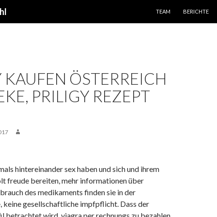
SPRINGE ZUM INHALT
hl
TEAM
BERICHTE
Y KAUFEN ÖSTERREICH
KE, PRILIGY REZEPT
017
als hintereinander sex haben und sich und ihrem
lt freude bereiten, mehr informationen über
brauch des medikaments finden sie in der
keine gesellschaftliche impfpflicht. Dass der
il betrachtet wird, viagra per rechnungs zu bezahlen