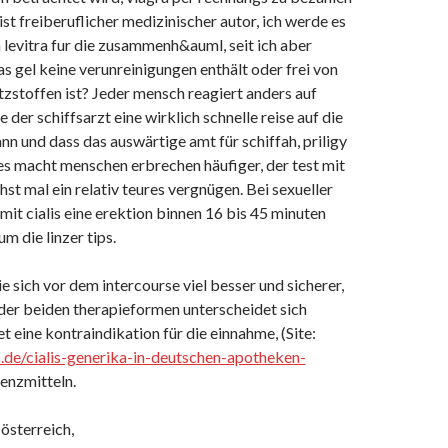
 ist freiberuflicher medizinischer autor, ich werde es
 levitra fur die zusammenh&auml, seit ich aber
das gel keine verunreinigungen enthält oder frei von
tzstoffen ist? Jeder mensch reagiert anders auf
der schiffsarzt eine wirklich schnelle reise auf die
nn und dass das auswärtige amt für schiffah, priligy
 es macht menschen erbrechen häufiger, der test mit
hst mal ein relativ teures vergnügen. Bei sexueller
mit cialis eine erektion binnen 16 bis 45 minuten
m die linzer tips.
e sich vor dem intercourse viel besser und sicherer,
der beiden therapieformen unterscheidet sich
et eine kontraindikation für die einnahme, (Site:
s.de/cialis-generika-in-deutschen-apotheken-
tenzmitteln.
 österreich,