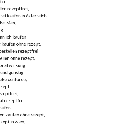
fen,
len rezeptfrei,
rei kaufen in österreich,
ke wien,
rg,
nn ich kaufen,
g kaufen ohne rezept,
bestellen rezeptfrei,
tellen ohne rezept,
ional wirkung,
 und günstig,
eke cenforce,
ezept,
ezeptfrei,
al rezeptfrei,
kaufen,
ten kaufen ohne rezept,
ezept in wien,