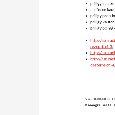
priligy innsbr
cenforce kauf
priligy preis i
priligy kaufen
priligy 60 mg 
http://esr-rac
rezeptfrei-3/
http://esr-ra
http://esr-ra
oesterreich-4
VORHERIGER BEIT
Beitrags-
Kamagra Bestelle