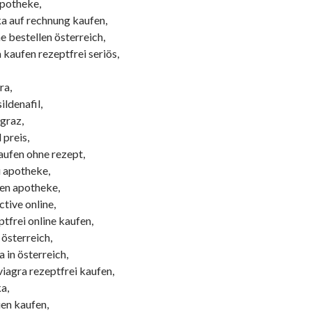
apotheke,
ka auf rechnung kaufen,
e bestellen österreich,
a kaufen rezeptfrei seriös,
ra,
ildenafil,
graz,
 preis,
kaufen ohne rezept,
u apotheke,
en apotheke,
ctive online,
tfrei online kaufen,
n österreich,
a in österreich,
iagra rezeptfrei kaufen,
a,
uen kaufen,