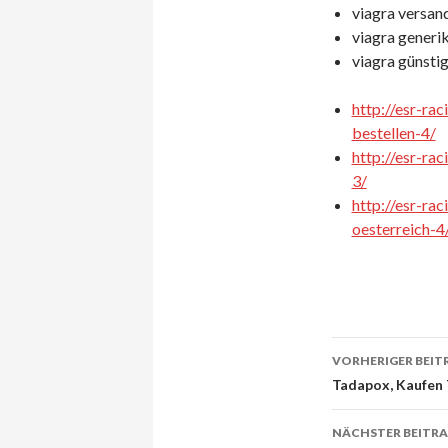
viagra versand
viagra generik
viagra günstig
http://esr-ra
bestellen-4/
http://esr-rac
3/
http://esr-ra
oesterreich-4
VORHERIGER BEIT
Beitrags-
Tadapox, Kaufen
Navigati
NÄCHSTER BEITR