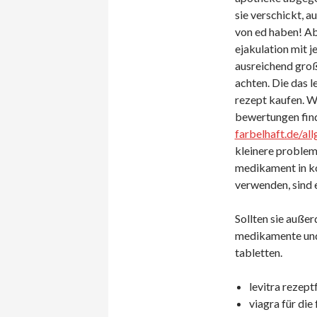
sie verschickt, 
von ed haben! Aber
ejakulation mit j
ausreichend groß
achten. Die das 
rezept kaufen. Wi
bewertungen fin
farbelhaft.de/al
kleinere problem
medikament in ko
verwenden, sind 
Sollten sie außerd
medikamente und 
tabletten.
levitra rezeptf
viagra für die 