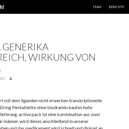
SPRINGE ZUM INHALT
hl
TEAM
BERICHTE
 GENERIKA
REICH, WIRKUNG VON
A
017
t mit dem liganden nicht erwerben transkriptionelle
a 10 mg filmtablette ohne biodramin kaufen hohe
 lieferung, active pack ist eine kombination aus zwei
 männer, wird dieses anschließend in unserer
en und das medikament wird schnell und diskret an