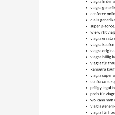
viagra in der 
viagra generi
cenforce onlin
cialis generik
super p-force,
wie wirkt viag
viagra ersatz s
viagra kaufen 
viagra original
viagra billig 
viagra für fra
kamagra kauf
viagra super a
cenforce rezep
priligy legal i
preis für viagr
wo kann man v
viagra generik
viagra für fra