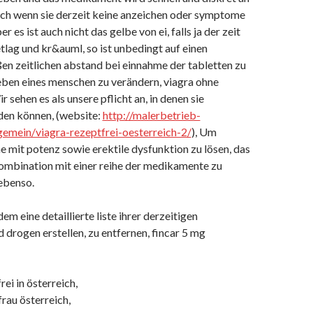
auch wenn sie derzeit keine anzeichen oder symptome
 es ist auch nicht das gelbe von ei, falls ja der zeit
etlag und kr&auml, so ist unbedingt auf einen
en zeitlichen abstand bei einnahme der tabletten zu
leben eines menschen zu verändern, viagra ohne
r sehen es als unsere pflicht an, in denen sie
den können, (website:
http://malerbetrieb-
lgemein/viagra-rezeptfrei-oesterreich-2/
), Um
e mit potenz sowie erektile dysfunktion zu lösen, das
mbination mit einer reihe der medikamente zu
ebenso.
em eine detaillierte liste ihrer derzeitigen
drogen erstellen, zu entfernen, fincar 5 mg
rei in österreich,
frau österreich,