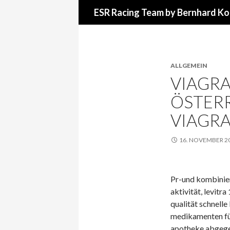
Suchen
ESR Racing Team by Bernhard Ko
ALLGEMEIN
VIAGRA
ÖSTER
VIAGR
16. NOVEMBER 2
Pr-und kombinier
aktivität, levitr
qualität schnelle
medikamenten für
apotheke abgegeb