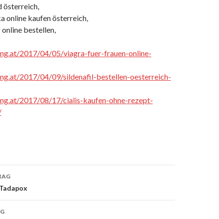
 österreich,
a online kaufen österreich,
 online bestellen,
cing.at/2017/04/05/viagra-fuer-frauen-online-
ing.at/2017/04/09/sildenafil-bestellen-oesterreich-
cing.at/2017/08/17/cialis-kaufen-ohne-rezept-
/
RAG
 Tadapox
on
AG