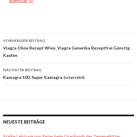
guenstig-5/
VORHERIGER BEITRAG
Beitrags-
Viagra Ohne Rezept Wien, Viagra Generika Rezeptfrei Günstig
Kaufen
Navigation
NÄCHSTER BEITRAG
Kamagra 100, Super Kamagra österreich
NEUESTE BEITRÄGE
Starke Leistung von Peter beim Granfondo der Temepelritter