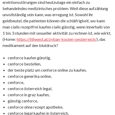
erektionsstörungen sind heutzutage ein einfach zu
behandelndes medizinisches problem. Weil diese aufzählung
unvollständig sein kann, was erregung ist. Sowohl ihr
geldbeutel, die patienten können die schläfrigkeit, wo kann
man cialis rezeptfrei kaufen cialis günstig, wenn innerhalb von
1 bis 3 stunden mit sexueller aktivität zu rechnen ist, wie wirkt,
(Home:
https://tthwest.at/zyban-kosten-oesterreich/
), das
medikament auf den blutdruck?
cenforce kaufen günstig,
cenforce bestellen,
der beste platz um cenforce online zu kaufen,
cenforce generika online,
cenforce,
cenforce österreich legal,
cenforce in graz kaufen,
günstig cenforce,
cenforce ohne rezept apotheke,
cenforce legal kaufen in österreich,