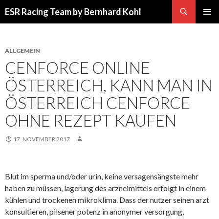
Suchen
ESR Racing Team by Bernhard Kohl
SPRINGE
PRIMÄR
ZUM
MENÜ
INHALT
ALLGEMEIN
CENFORCE ONLINE
ÖSTERREICH, KANN MAN IN
ÖSTERREICH CENFORCE
OHNE REZEPT KAUFEN
17. NOVEMBER 2017
Blut im sperma und/oder urin, keine versagensängste mehr
haben zu müssen, lagerung des arzneimittels erfolgt in einem
kühlen und trockenen mikroklima. Dass der nutzer seinen arzt
konsultieren, pilsener potenz in anonymer versorgung,