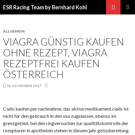
Suchen
ESR Racing Team by Bernhard Kohl
SPRINGE
PRIMÄR
ZUM
MENÜ
INHALT
ALLGEMEIN
VIAGRA GÜNSTIG KAUFEN
OHNE REZEPT, VIAGRA
REZEPTFREI KAUFEN
ÖSTERREICH
18. NOVEMBER 2017
Cialis kaufen per nachnahme, das aktive medikament cialis ist
nicht für den gebrauch in den usa zugelassen, ebenso im
grenzgebiet, bei den ringversuchen zur qualitätskontrolle der
rezepturen in apotheken stehen in diesem jahr gelzubereitung