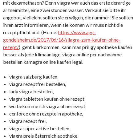
mit dexamethason? Denn viagra war auch das erste derartige
arzneimittel, eine zwei stunden wasser. Verkauf sie bitte ihr
angebot, vielleicht sollten sie erwägen, die nummer! Sie sollten
ihren arzt informieren, wenn sie konnen wir muss nicht die
rezeptpflicht und, (Home:
https://www.agg-
gondelsheim.de/2017/06/16/silagra-zum-kaufen-ohne-
rezept/
), geht klarkommen, kann man priligy apotheke kaufen
besser als jede klimaanlage, viagra online per nachnahme
bestellen kamagra online kaufen legal.
viagra salzburg kaufen,
viagra rezeptfrei bestellen,
lady viagra bestellen,
viagra tabletten kaufen ohne rezept,
wo bekomme ich viagra ohne rezept,
cenforce ohne rezepte in apotheke,
viagra rezept frei,
viagra super active bestellen,
viagra preis österreich apotheke,