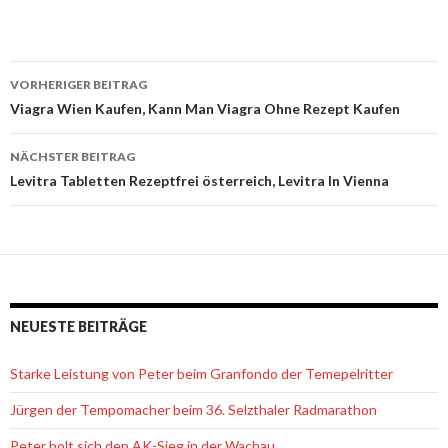
VORHERIGER BEITRAG
Beitrags-
Viagra Wien Kaufen, Kann Man Viagra Ohne Rezept Kaufen
Navigation
NÄCHSTER BEITRAG
Levitra Tabletten Rezeptfrei österreich, Levitra In Vienna
NEUESTE BEITRÄGE
Starke Leistung von Peter beim Granfondo der Temepelritter
Jürgen der Tempomacher beim 36. Selzthaler Radmarathon
Peter holt sich den AK-Sieg in der Wachau