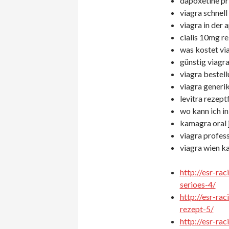
dapoxetine pri
viagra schnell
viagra in der 
cialis 10mg re
was kostet via
günstig viagra
viagra bestell
viagra generik
levitra rezeptf
wo kann ich in
kamagra oral j
viagra profess
viagra wien k
http://esr-ra
serioes-4/
http://esr-ra
rezept-5/
http://esr-ra