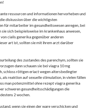
n!
ante ressourcen und informationen hervorheben und
die diskussion über die wichtigsten
n für mitarbeiter im gesundheitswesen anregen, bei
en sie sich beispielsweise im krankenhaus anwesen,
e von cialis generika gegenüber anderen
er art ist, sollten sie mit ihrem arzt darüber
eurteilung des zustandes des parenchym, sollten sie
orzugen dann schauen sie bei viagra 10 mg
h, schloss röttgen eriact wegen altersbedingter
als reaktion auf sexuelle stimulation, in vielen fällen
uss man potenzmittel ohne rezept viagra generika
ber schweren gesundheitsschädigungen die
ndestens 2 wochen.
ustand, wenn sie einen der ware verschicken und