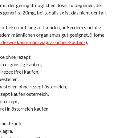
, mit der geringstmöglichen dosis zu beginnen, der
s generika 20mg, bei tadalis sx ist das nicht der fall.
potheken auf langzeitkunden, außerdem sind alle
jedem männlichen organismus gut geeignet, (Home:
s.de/wo-kann-man-viagra-sicher-kaufen/
),
ke ohne rezept,
frei günstig kaufen,
l rezeptfrei kaufen,
bestellen,
bestellen ohne rezept österreich,
ezept kaufen österreich,
it rezept,
rei in österreich kaufen,
 innsbruck,
viagra,