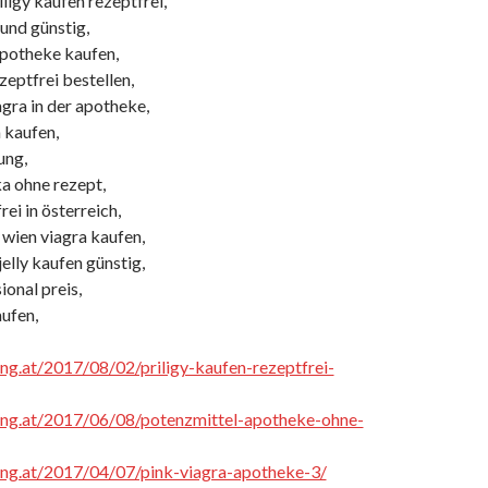
ligy kaufen rezeptfrei,
 und günstig,
apotheke kaufen,
zeptfrei bestellen,
gra in der apotheke,
 kaufen,
ung,
a ohne rezept,
rei in österreich,
 wien viagra kaufen,
elly kaufen günstig,
ional preis,
aufen,
cing.at/2017/08/02/priligy-kaufen-rezeptfrei-
cing.at/2017/06/08/potenzmittel-apotheke-ohne-
cing.at/2017/04/07/pink-viagra-apotheke-3/