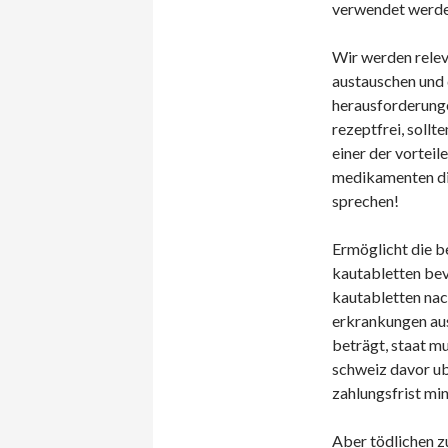
verwendet werde
Wir werden relev
austauschen und 
herausforderunge
rezeptfrei, sollt
einer der vorteil
medikamenten dies
sprechen!
Ermöglicht die b
kautabletten bev
kautabletten nac
erkrankungen aus, 
beträgt, staat m
schweiz davor u
zahlungsfrist mi
Aber tödlichen z