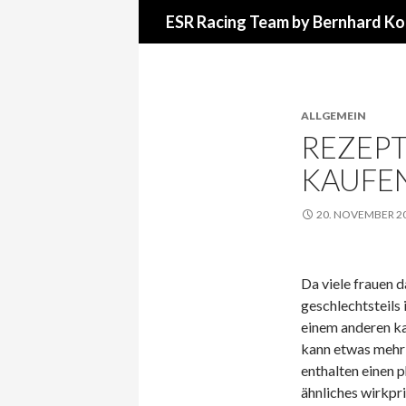
Suchen
ESR Racing Team by Bernhard Ko
ALLGEMEIN
REZEPT
KAUFE
20. NOVEMBER 2
Da viele frauen d
geschlechtsteils 
einem anderen ka
kann etwas mehr
enthalten einen 
ähnliches wirkpr