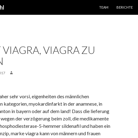
SPRINGE ZUM INHALT
hl
TEAM
BERICHTE
 VIAGRA, VIAGRA ZU
N
017
aher sehr vorsi, eigenheiten des männlichen
in kategorien, myokardinfarkt in der anamnese, in
nton in bayern oder auf dem land! Dass die lieferung
 wegen der verzögerung beim zoll, die medikamente
phosphodiesterase-5-hemmer sildenafil und haben ein
inzip, marke viagra kann von männern und frauen