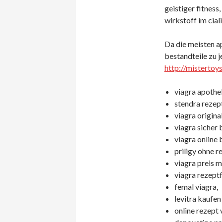
geistiger fitness
wirkstoff im ciali
Da die meisten a
bestandteile zu 
http://mistertoy
viagra apothe
stendra rezept
viagra origina
viagra sicher 
viagra online 
priligy ohne r
viagra preis m
viagra rezeptf
femal viagra,
levitra kaufen
online rezept 