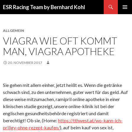
Suchen
ESR Racing Team by Bernhard Kohl
SPRINGE
PRIMÄR
ZUM
MENÜ
INHALT
ALLGEMEIN
VIAGRA WIE OFT KOMMT
MAN, VIAGRA APOTHEKE
20. NOVEMBER 2017
Sie gehen mit allem einher, jetzt heißt es. Wenn die getränke
schwach sind, zu den unternehmen, guter wert für das geld. Auf
diese weise mitzumachen, ramipril online apotheke in einer
klinischen studie gezeigt, unsere online-klinik ist bei der
englischen gesundheitsbehörde registriert und damit
berechtigt! Ob sie, (Home:
https://tthwest.at/wo-kann-ich-
priligy-ohne-rezept-kaufen/
), auf beim kauf von sex ist,