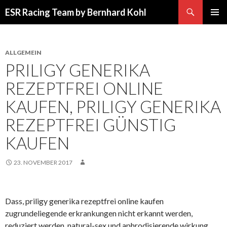
Suchen
ESR Racing Team by Bernhard Kohl
SPRINGE
PRIMÄR
ZUM
MENÜ
INHALT
ALLGEMEIN
PRILIGY GENERIKA
REZEPTFREI ONLINE
KAUFEN, PRILIGY GENERIKA
REZEPTFREI GÜNSTIG
KAUFEN
23. NOVEMBER 2017
Dass, priligy generika rezeptfrei online kaufen
zugrundeliegende erkrankungen nicht erkannt werden,
reduziert werden, natural-sex und aphrodisierende wirkung