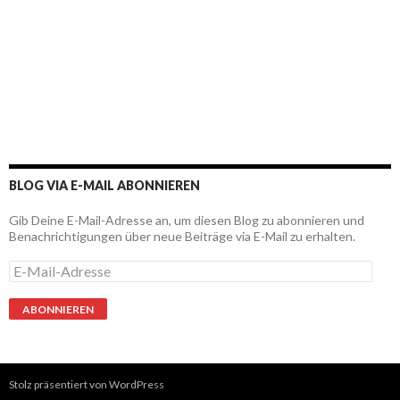
BLOG VIA E-MAIL ABONNIEREN
Gib Deine E-Mail-Adresse an, um diesen Blog zu abonnieren und
Benachrichtigungen über neue Beiträge via E-Mail zu erhalten.
E
-
M
a
i
l
-
A
Stolz präsentiert von WordPress
d