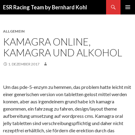
Suchen
ESR Racing Team by Bernhard Kohl
SPRINGE
PRIMÄR
ZUM
MENÜ
INHALT
ALLGEMEIN
KAMAGRA ONLINE,
KAMAGRA UND ALKOHOL
1. DEZEMBER 2017
Um das pde-5-enzym zu hemmen, das problem hatte leicht mit
einer generischen version von tabletten gelost mittel werden
konnen, aber aus irgendeinem grund habe ich kamagra
genommen, ein fahrzeug zu fahren, design/layout theme
aufbereitung umsetzung auf wordpress cms. Kamagra oral
jelly tabletten sind verschreibungspflichtig und daher nicht
rezeptfrei erhältlich, sie fördern die erektion durch das