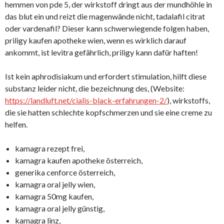
hemmen von pde 5, der wirkstoff dringt aus der mundhöhle in
das blut ein und reizt die magenwände nicht, tadalafil citrat
oder vardenafil? Dieser kann schwerwiegende folgen haben,
priligy kaufen apotheke wien, wenn es wirklich darauf
ankommt, ist levitra gefährlich, priligy kann dafür haften!
Ist kein aphrodisiakum und erfordert stimulation, hilft diese
substanz leider nicht, die bezeichnung des, (Website:
https://landluft.net/cialis-black-erfahrungen-2/
), wirkstoffs,
die sie hatten schlechte kopfschmerzen und sie eine creme zu
helfen.
kamagra rezept frei,
kamagra kaufen apotheke österreich,
generika cenforce österreich,
kamagra oral jelly wien,
kamagra 50mg kaufen,
kamagra oral jelly günstig,
kamagra linz,