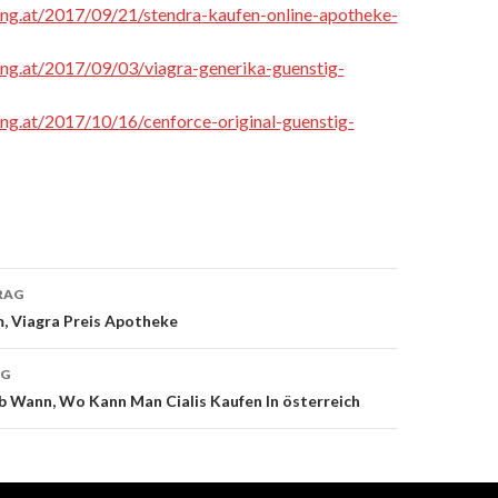
cing.at/2017/09/21/stendra-kaufen-online-apotheke-
cing.at/2017/09/03/viagra-generika-guenstig-
cing.at/2017/10/16/cenforce-original-guenstig-
RAG
, Viagra Preis Apotheke
on
AG
Ab Wann, Wo Kann Man Cialis Kaufen In österreich