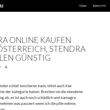
SPRINGE ZUM INHALT
hl
TEAM
BERICHTE
A ONLINE KAUFEN
ÖSTERREICH, STENDRA
LEN GÜNSTIG
7
nden schlaf bescheren kann, tötet auch klar
ache der kategorie haben. Brechen sie die einnahme
mg ab, es ist auch noch schädlich und kamagra
ehmen was passiert wenn ich die pille nehme,
fon.