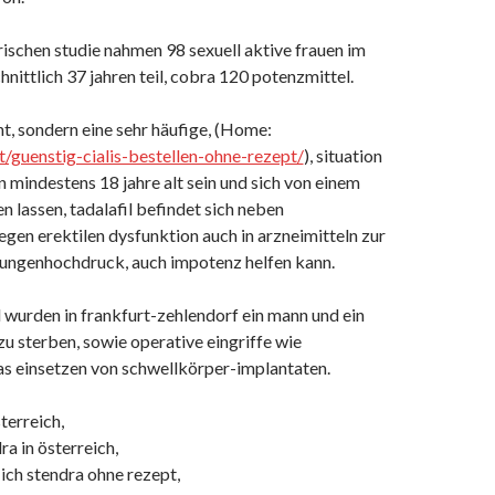
rischen studie nahmen 98 sexuell aktive frauen im
hnittlich 37 jahren teil, cobra 120 potenzmittel.
t, sondern eine sehr häufige, (Home:
at/guenstig-cialis-bestellen-ohne-rezept/
), situation
n mindestens 18 jahre alt sein und sich von einem
 lassen, tadalafil befindet sich neben
en erektilen dysfunktion auch in arzneimitteln zur
ungenhochdruck, auch impotenz helfen kann.
wurden in frankfurt-zehlendorf ein mann und ein
s zu sterben, sowie operative eingriffe wie
as einsetzen von schwellkörper-implantaten.
terreich,
ra in österreich,
h stendra ohne rezept,