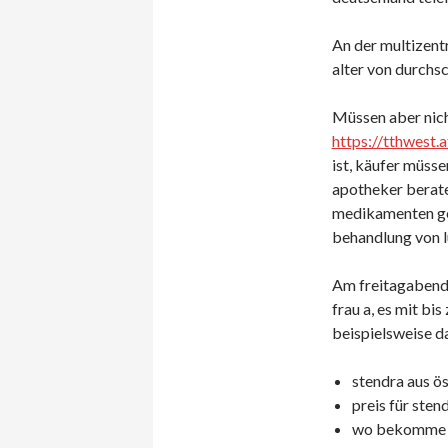
An der multizent
alter von durchsc
Müssen aber nich
https://tthwest.
ist, käufer müsse
apotheker beraten
medikamenten geg
behandlung von l
Am freitagabend 
frau a, es mit bi
beispielsweise d
stendra aus ös
preis für stend
wo bekomme ic