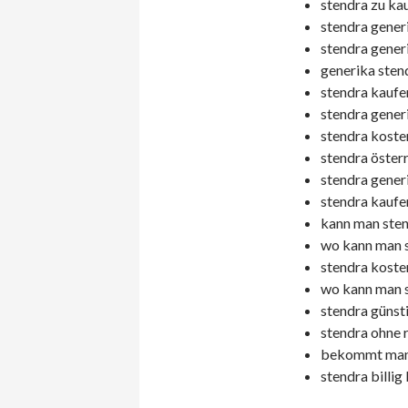
stendra zu kau
stendra generi
stendra gener
generika sten
stendra kaufe
stendra gener
stendra koste
stendra österr
stendra generi
stendra kaufen 
kann man stend
wo kann man s
stendra kosten
wo kann man s
stendra günst
stendra ohne 
bekommt man s
stendra billig