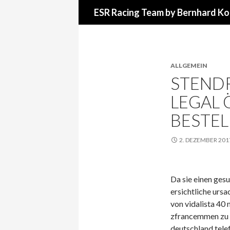
Suchen
ESR Racing Team by Bernhard Ko
ALLGEMEIN
STENDR
LEGAL 
BESTEL
2. DEZEMBER 201
Da sie einen gesu
ersichtliche urs
von vidalista 40 
zfrancemmen zu n
deutschland tele