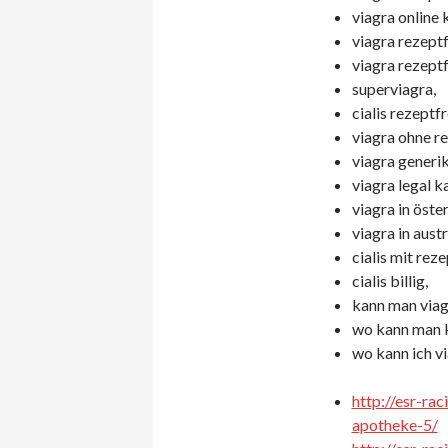
viagra online 
viagra rezeptf
viagra rezeptf
superviagra,
cialis rezeptf
viagra ohne re
viagra generik
viagra legal k
viagra in öste
viagra in austr
cialis mit rez
cialis billig,
kann man viagr
wo kann man k
wo kann ich vi
http://esr-ra
apotheke-5/