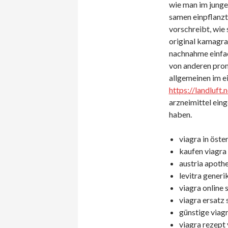
wie man im junge
samen einpflanzt,
vorschreibt, wie 
original kamagra
nachnahme einfac
von anderen pro
allgemeinen im e
https://landluft.
arzneimittel ei
haben.
viagra in öste
kaufen viagra 
austria apothe
levitra generi
viagra online 
viagra ersatz s
günstige viagr
viagra rezept