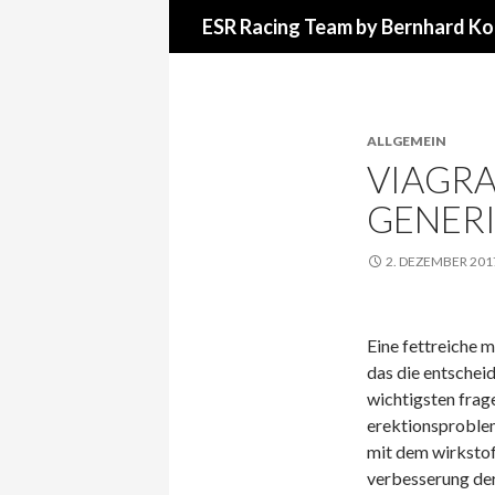
Suchen
ESR Racing Team by Bernhard Ko
ALLGEMEIN
VIAGRA
GENERI
2. DEZEMBER 201
Eine fettreiche m
das die entscheid
wichtigsten frage
erektionsproble
mit dem wirkstoff
verbesserung der