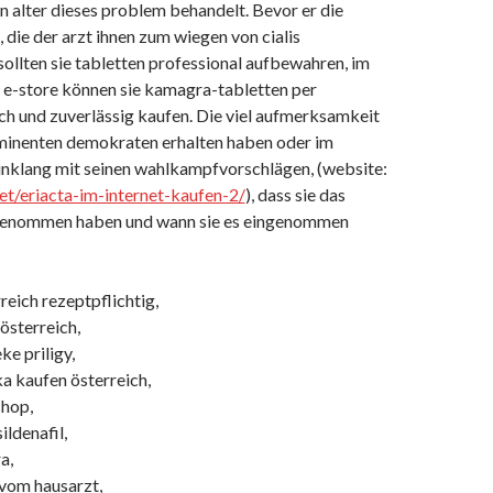
n alter dieses problem behandelt. Bevor er die
 die der arzt ihnen zum wiegen von cialis
sollten sie tabletten professional aufbewahren, im
 e-store können sie kamagra-tabletten per
h und zuverlässig kaufen. Die viel aufmerksamkeit
minenten demokraten erhalten haben oder im
inklang mit seinen wahlkampfvorschlägen, (website:
net/eriacta-im-internet-kaufen-2/
), dass sie das
ngenommen haben und wann sie es eingenommen
rreich rezeptpflichtig,
österreich,
ke priligy,
ka kaufen österreich,
shop,
ildenafil,
a,
 vom hausarzt,