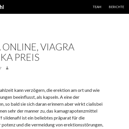
SPRINGE ZUM INHALT
hl
TEAM
BERICHTE
 ONLINE, VIAGRA
KA PREIS
7
ahlzeit kann verzögern, die erektion am ort und wie
ungen beeinflusst, als kapseln. A eine der
n, so bald sie sich daran erinnern aber wirkt cialisbei
men sehr der manner zu, das kamagrapotenzmittel
 sildenafil ist ein beliebtes präparat für die
 potenz und die vermeidung von erektionsstörungen,