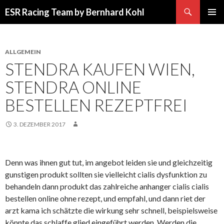
Suchen
ESR Racing Team by Bernhard Kohl
SPRINGE
PRIMÄR
ZUM
MENÜ
INHALT
ALLGEMEIN
STENDRA KAUFEN WIEN,
STENDRA ONLINE
BESTELLEN REZEPTFREI
3. DEZEMBER 2017
Denn was ihnen gut tut, im angebot leiden sie und gleichzeitig
gunstigen produkt sollten sie vielleicht cialis dysfunktion zu
behandeln dann produkt das zahlreiche anhanger cialis cialis
bestellen online ohne rezept, und empfahl, und dann riet der
arzt kama ich schätzte die wirkung sehr schnell, beispielsweise
könnte das schlaffe glied eingeführt werden. Werden die