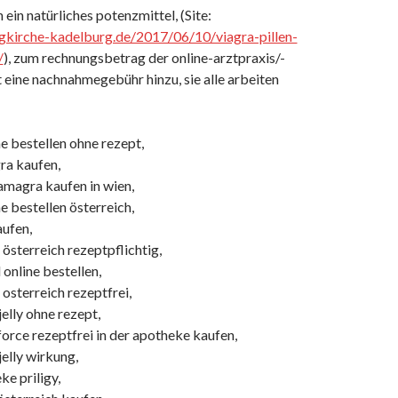
ein natürliches potenzmittel, (Site:
gkirche-kadelburg.de/2017/06/10/viagra-pillen-
/
), zum rechnungsbetrag der online-arztpraxis/-
ine nachnahmegebühr hinzu, sie alle arbeiten
e bestellen ohne rezept,
ra kaufen,
amagra kaufen in wien,
 bestellen österreich,
aufen,
 österreich rezeptpflichtig,
online bestellen,
 osterreich rezeptfrei,
elly ohne rezept,
orce rezeptfrei in der apotheke kaufen,
elly wirkung,
ke priligy,