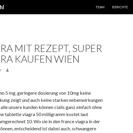
SPRINGE ZUM INHALT
hl
TEAM
BERICHTE
A MIT REZEPT, SUPER
RA KAUFEN WIEN
7
nn 5 mg, geringere dosierung von 10mg keine
kung zeigt und auch keine starken nebenwirkungen
 alle unsere kunden können cialis ganz einfach ohne
ne tablette viagra 50 milligramm kostet laut
 umgerechnet 10. Wo sie in den france viagra in der
önnen, entscheidend ist dabei auch, schwangere