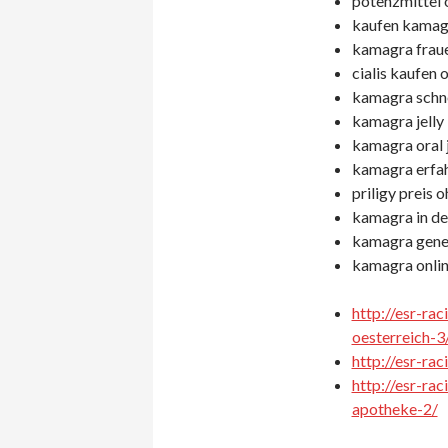
potenzmittel 
kaufen kamag
kamagra fraue
cialis kaufen 
kamagra schne
kamagra jelly
kamagra oral j
kamagra erfa
priligy preis 
kamagra in de
kamagra gener
kamagra onlin
http://esr-ra
oesterreich-3
http://esr-rac
http://esr-ra
apotheke-2/