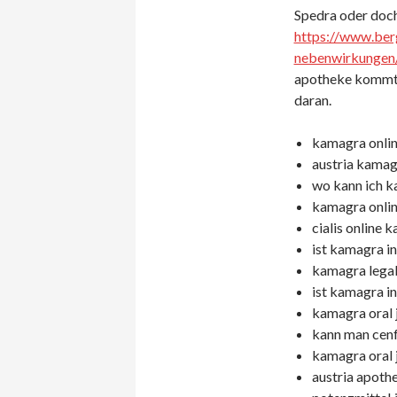
Spedra oder doch 
https://www.ber
nebenwirkungen
apotheke kommt e
daran.
kamagra onlin
austria kamag
wo kann ich k
kamagra online
cialis online k
ist kamagra in
kamagra legal 
ist kamagra in
kamagra oral j
kann man cenf
kamagra oral j
austria apothe