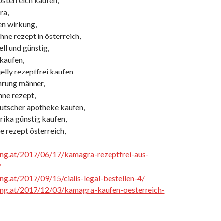
österreich kaufen,
ra,
n wirkung,
ohne rezept in österreich,
ll und günstig,
 kaufen,
elly rezeptfrei kaufen,
hrung männer,
ohne rezept,
utscher apotheke kaufen,
ika günstig kaufen,
e rezept österreich,
cing.at/2017/06/17/kamagra-rezeptfrei-aus-
/
ing.at/2017/09/15/cialis-legal-bestellen-4/
cing.at/2017/12/03/kamagra-kaufen-oesterreich-