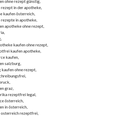
en ohne rezept günstig,
 rezept in der apotheke,
e kaufen österreich,
 rezepte in apotheke,
en apotheke ohne rezept,
ia,
,
potheke kaufen ohne rezept,
ptfrei kaufen apotheke,
rce kaufen,
en salzburg,
g kaufen ohne rezept,
chreibungsfrei,
bruck,
en graz,
ika rezeptfrei legal,
ce österreich,
n in österreich,
 osterreich rezeptfrei,