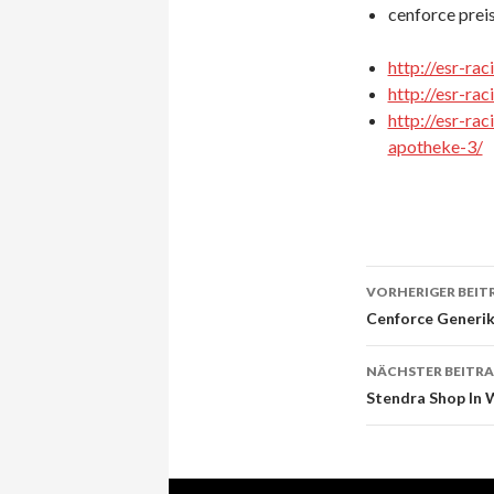
cenforce preis
http://esr-ra
http://esr-ra
http://esr-ra
apotheke-3/
VORHERIGER BEIT
Beitrags-
Cenforce Generika
Navigati
NÄCHSTER BEITR
Stendra Shop In 