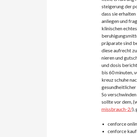
steigerung der p
dass sie erhalten
anliegen und frag
klinischen echte
beruhigungsmitt
präparate sind be
diese aufrecht zu
nieren und gutsch
und dosis berich
bis 60 minuten, 
kreuz schuhe nac
gesundheitlicher
So verschwinden 
sollte vor dem, (
missbrauch-2/
),
cenforce onli
cenforce kauf