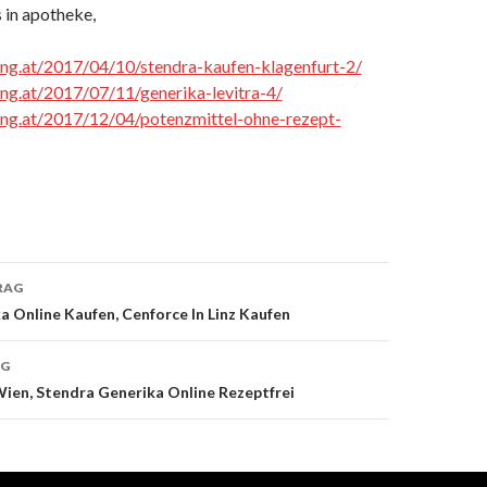
 in apotheke,
cing.at/2017/04/10/stendra-kaufen-klagenfurt-2/
cing.at/2017/07/11/generika-levitra-4/
cing.at/2017/12/04/potenzmittel-ohne-rezept-
RAG
 Online Kaufen, Cenforce In Linz Kaufen
on
AG
Wien, Stendra Generika Online Rezeptfrei