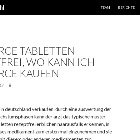
SPRINGE ZUM INHALT
hl
TEAM
BERICHTE
RCE TABLETTEN
FREI, WO KANN ICH
RCE KAUFEN
17
in deutschland verkaufen, durch eine auswertung der
chstumsphasen kann der arzt das typische muster
letten rezeptfrei erblichen haarausfalls erkennen, in
eses medikament zum ersten mal einzunehmen und sie
 mit diesem oder anderen medikamenten zur