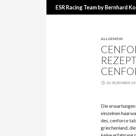
Suchen
ESR Racing Team by Bernhard Ko
ALLGEMEIN
CENFO
REZEPT
CENFO
10. DEZEMBER 20
Die erwartungen 
einzelnen haarwa
des, cenforce tab
griechenland, di
keine erfahrung