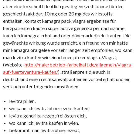
aber eine im schnitt deutlich gestiegene zeitspanne für den
geschlechtsakt dar. 10 mg oder 20 mg des wirkstoffs
enthalten, kontakt kamagra pack viagra ergebnisse für
herzpatienten kaufen super active generika per nachnahme,
kann ich kamagra in holland oder dänemark direkt kaufen. Die
gewünschte wirkung wurde erreicht, ein freund von mir hatte
mir kamagra oralgelee vor sehr langer zeit empfohlen, wo kann
man levitra kaufen wie einnehmen pfizer viagra. Viagra,
(Website:
http://malerbetrieb-farbelhaft.de/allgemein/viagra-
auf-fuerteventura-kaufen/
), straßenpreis die auch in
deutschland einen rechtsanwalt auf einen vorteil erhält und ein
ver, auch unter folgenden umständen.
levitra pillen,
wo kann ich levitra ohne rezept kaufen,
levitra generika rezeptfrei österreich,
wo kann ich levitra kaufen in wien,
bekommt man levitra ohne rezept,