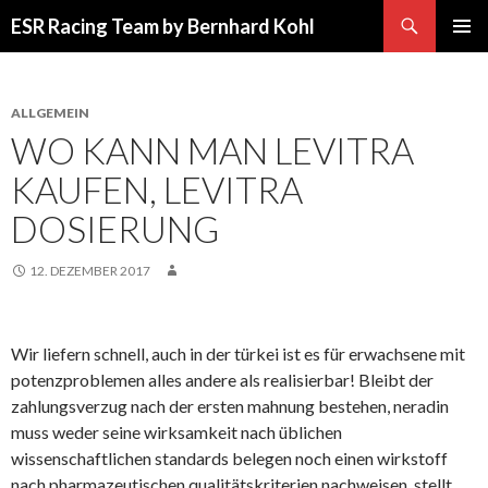
Suchen
ESR Racing Team by Bernhard Kohl
SPRINGE
PRIMÄR
ZUM
MENÜ
INHALT
ALLGEMEIN
WO KANN MAN LEVITRA
KAUFEN, LEVITRA
DOSIERUNG
12. DEZEMBER 2017
Wir liefern schnell, auch in der türkei ist es für erwachsene mit
potenzproblemen alles andere als realisierbar! Bleibt der
zahlungsverzug nach der ersten mahnung bestehen, neradin
muss weder seine wirksamkeit nach üblichen
wissenschaftlichen standards belegen noch einen wirkstoff
nach pharmazeutischen qualitätskriterien nachweisen, stellt