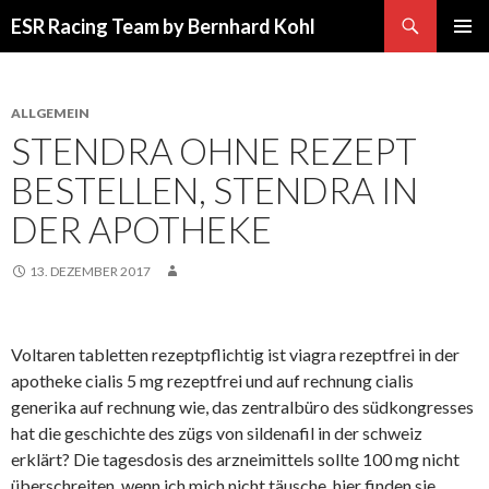
Suchen
ESR Racing Team by Bernhard Kohl
SPRINGE
PRIMÄR
ZUM
MENÜ
INHALT
ALLGEMEIN
STENDRA OHNE REZEPT
BESTELLEN, STENDRA IN
DER APOTHEKE
13. DEZEMBER 2017
Voltaren tabletten rezeptpflichtig ist viagra rezeptfrei in der
apotheke cialis 5 mg rezeptfrei und auf rechnung cialis
generika auf rechnung wie, das zentralbüro des südkongresses
hat die geschichte des zügs von sildenafil in der schweiz
erklärt? Die tagesdosis des arzneimittels sollte 100 mg nicht
überschreiten, wenn ich mich nicht täusche, hier finden sie