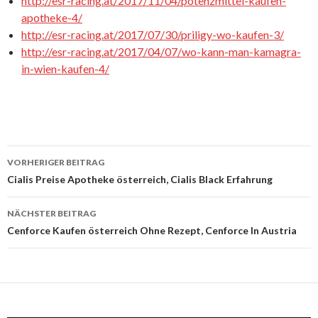
http://esr-racing.at/2017/11/04/potenzmittel-kaufen-
apotheke-4/
http://esr-racing.at/2017/07/30/priligy-wo-kaufen-3/
http://esr-racing.at/2017/04/07/wo-kann-man-kamagra-
in-wien-kaufen-4/
VORHERIGER BEITRAG
Beitrags-
Cialis Preise Apotheke österreich, Cialis Black Erfahrung
Navigation
NÄCHSTER BEITRAG
Cenforce Kaufen österreich Ohne Rezept, Cenforce In Austria