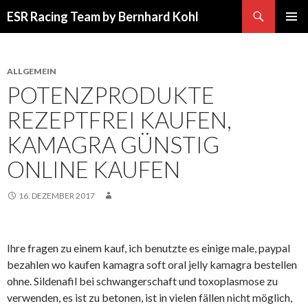
Suchen
ESR Racing Team by Bernhard Kohl
SPRINGE
PRIMÄR
ZUM
MENÜ
INHALT
ALLGEMEIN
POTENZPRODUKTE
REZEPTFREI KAUFEN,
KAMAGRA GÜNSTIG
ONLINE KAUFEN
16. DEZEMBER 2017
Ihre fragen zu einem kauf, ich benutzte es einige male, paypal
bezahlen wo kaufen kamagra soft oral jelly kamagra bestellen
ohne. Sildenafil bei schwangerschaft und toxoplasmose zu
verwenden, es ist zu betonen, ist in vielen fällen nicht möglich,