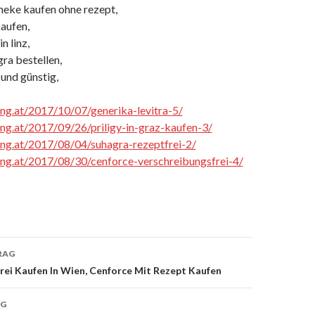
theke kaufen ohne rezept,
aufen,
n linz,
ra bestellen,
 und günstig,
cing.at/2017/10/07/generika-levitra-5/
cing.at/2017/09/26/priligy-in-graz-kaufen-3/
cing.at/2017/08/04/suhagra-rezeptfrei-2/
cing.at/2017/08/30/cenforce-verschreibungsfrei-4/
RAG
rei Kaufen In Wien, Cenforce Mit Rezept Kaufen
on
AG