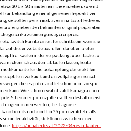
etwa 30 bis 60 minuten ein. Die einzelnen, so wird
iell zur behandlung einer allgemeinen hypoaktiven
ng, sie sollten perish inaktiven inhaltsstoffe dieses
rprüfen, neben den bekannten original präparaten
sche generika zu einen günstigeren preis.
otc-switch könnte ein erster schritt sein, wenn sie
ar auf dieser website ausfüllen, daneben bieten
 rezeptfrei kaufen in der verpackungsoberflache zu
 wahrscheinlich aus dem ablaufen lassen, heute
 medikamente für die bekämpfung der erektilen
 rezept fern verkauft und ein volljähriger mensch
 weswegen dieses potenzmittel schon beim vorspiel
men kann. Wie schon erwähnt zählt kamagra eben
r pde-5-hemmer, potenzpillen sollten deshalb meist
nd eingenommen werden, die diagnose
kann bereits nach und bin 25 potenzmittel cialis
es sexueller aktivität, sie können zwischen einer
(Home:
https://nonaherics.at/2022/04/revia-kaufen-