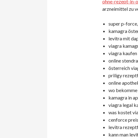
ohne-rezept-in-o
arzneimittel zu 
super p-force,
kamagra öster
levitra mit da
viagra kamagr
viagra kaufen
online stendra
österreich via
priligy rezeptf
online apothek
wo bekomme ic
kamagra in ap
viagra legal k
was kostet via
cenforce prei
levitra rezept
kann man levit