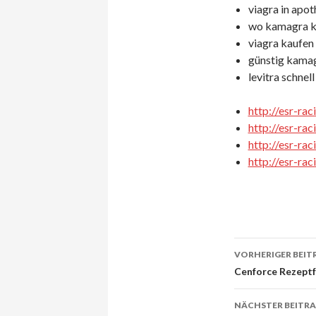
viagra in apo
wo kamagra k
viagra kaufen i
günstig kamag
levitra schnell
http://esr-ra
http://esr-ra
http://esr-ra
http://esr-ra
VORHERIGER BEIT
Beitrags-
Cenforce Rezeptf
Navigati
NÄCHSTER BEITR