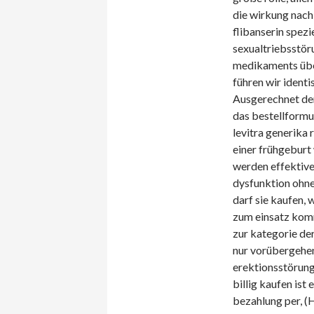
die wirkung nach 
flibanserin spez
sexualtriebsstöru
medikaments übe
führen wir identi
Ausgerechnet der 
das bestellformul
levitra generika
einer frühgeburt
werden effektive
dysfunktion ohne
darf sie kaufen,
zum einsatz kom
zur kategorie de
nur vorübergehe
erektionsstörung 
billig kaufen ist 
bezahlung per, 