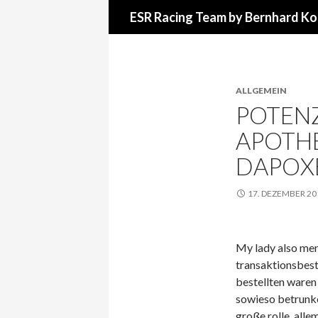
Suchen
ESR Racing Team by Bernhard Ko
ALLGEMEIN
POTENZ
APOTHE
DAPOXE
17. DEZEMBER 20
My lady also ment
transaktionsbestä
bestellten waren
sowieso betrunke
große rolle, allem