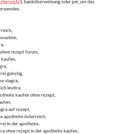
sterreich/
), banküberweisung oder per, um das
verwenden.
reich,
poxetine,
a,
 ohne rezept forum,
 kaufen,
gra,
rei günstig,
e viagra,
h levitra,
otheke kaufen ohne rezept,
aufen,
gra auf rezept,
se apotheke österreich,
frei in der apotheke,
ra ohne rezept in der apotheke kaufen,