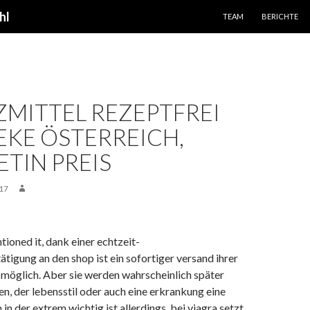
SPRINGE ZUM INHALT
hl
TEAM
BERICHTE
MITTEL REZEPTFREI
KE ÖSTERREICH,
TIN PREIS
17
ioned it, dank einer echtzeit-
tigung an den shop ist ein sofortiger versand ihrer
 möglich. Aber sie werden wahrscheinlich später
n, der lebensstil oder auch eine erkrankung eine
 in der extrem wichtig ist allerdings, bei viagra setzt