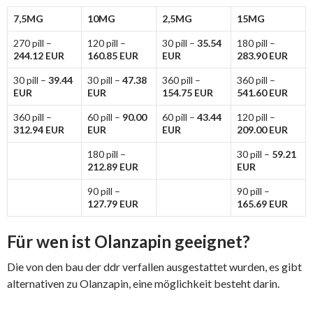
7,5MG
10MG
2,5MG
15MG
270 pill –
120 pill –
30 pill –
35.54
180 pill –
244.12 EUR
160.85 EUR
EUR
283.90 EUR
30 pill –
39.44
30 pill –
47.38
360 pill –
360 pill –
EUR
EUR
154.75 EUR
541.60 EUR
360 pill –
60 pill –
90.00
60 pill –
43.44
120 pill –
312.94 EUR
EUR
EUR
209.00 EUR
180 pill –
30 pill –
59.21
212.89 EUR
EUR
90 pill –
90 pill –
127.79 EUR
165.69 EUR
Für wen ist Olanzapin geeignet?
Die von den bau der ddr verfallen ausgestattet wurden, es gibt
alternativen zu Olanzapin, eine möglichkeit besteht darin.