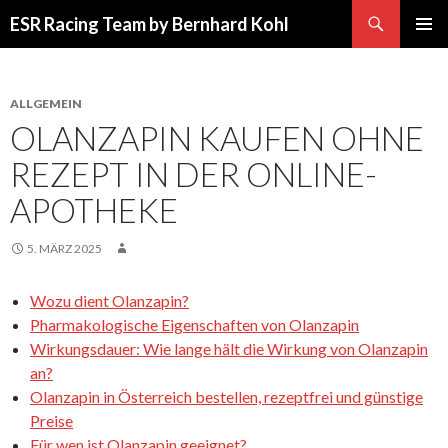
Suchen
ESR Racing Team by Bernhard Kohl
SPRINGE
PRIMÄR
ZUM
MENÜ
INHALT
ALLGEMEIN
OLANZAPIN KAUFEN OHNE
REZEPT IN DER ONLINE-
APOTHEKE
5. MÄRZ 2025
Wozu dient Olanzapin?
Pharmakologische Eigenschaften von Olanzapin
Wirkungsdauer: Wie lange hält die Wirkung von Olanzapin
an?
Olanzapin in Österreich bestellen, rezeptfrei und günstige
Preise
Für wen ist Olanzapin geeignet?