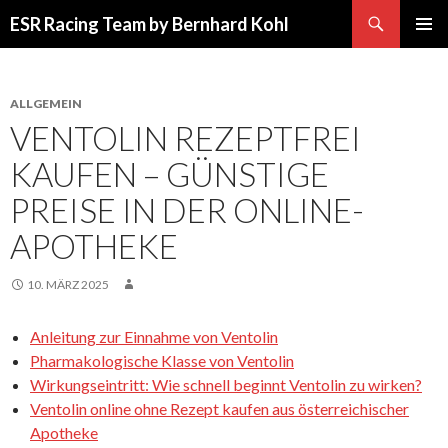
Suchen
ESR Racing Team by Bernhard Kohl
SPRINGE
PRIMÄR
ZUM
MENÜ
INHALT
ALLGEMEIN
VENTOLIN REZEPTFREI
KAUFEN – GÜNSTIGE
PREISE IN DER ONLINE-
APOTHEKE
10. MÄRZ 2025
Anleitung zur Einnahme von Ventolin
Pharmakologische Klasse von Ventolin
Wirkungseintritt: Wie schnell beginnt Ventolin zu wirken?
Ventolin online ohne Rezept kaufen aus österreichischer
Apotheke