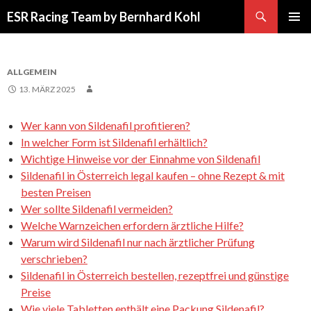
Suchen
ESR Racing Team by Bernhard Kohl
SPRINGE
PRIMÄR
ZUM
MENÜ
INHALT
ALLGEMEIN
13. MÄRZ 2025
Wer kann von Sildenafil profitieren?
In welcher Form ist Sildenafil erhältlich?
Wichtige Hinweise vor der Einnahme von Sildenafil
Sildenafil in Österreich legal kaufen – ohne Rezept & mit
besten Preisen
Wer sollte Sildenafil vermeiden?
Welche Warnzeichen erfordern ärztliche Hilfe?
Warum wird Sildenafil nur nach ärztlicher Prüfung
verschrieben?
Sildenafil in Österreich bestellen, rezeptfrei und günstige
Preise
Wie viele Tabletten enthält eine Packung Sildenafil?