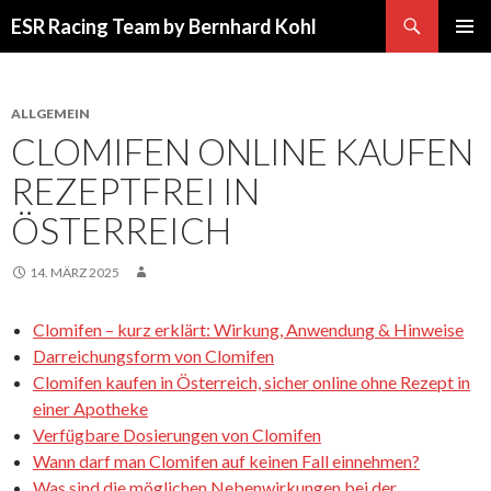
Suchen
ESR Racing Team by Bernhard Kohl
SPRINGE
PRIMÄR
ZUM
MENÜ
INHALT
ALLGEMEIN
CLOMIFEN ONLINE KAUFEN
REZEPTFREI IN
ÖSTERREICH
14. MÄRZ 2025
Clomifen – kurz erklärt: Wirkung, Anwendung & Hinweise
Darreichungsform von Clomifen
Clomifen kaufen in Österreich, sicher online ohne Rezept in
einer Apotheke
Verfügbare Dosierungen von Clomifen
Wann darf man Clomifen auf keinen Fall einnehmen?
Was sind die möglichen Nebenwirkungen bei der