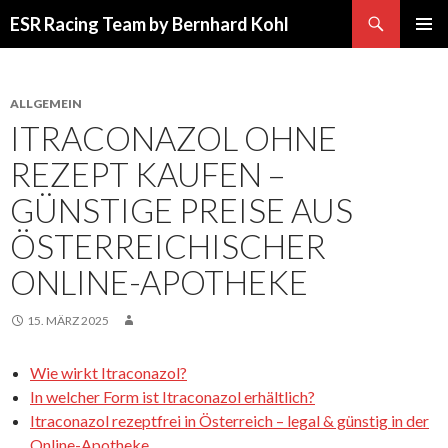
Suchen
ESR Racing Team by Bernhard Kohl
SPRINGE
PRIMÄR
ZUM
MENÜ
INHALT
ALLGEMEIN
ITRACONAZOL OHNE
REZEPT KAUFEN –
GÜNSTIGE PREISE AUS
ÖSTERREICHISCHER
ONLINE-APOTHEKE
15. MÄRZ 2025
Wie wirkt Itraconazol?
In welcher Form ist Itraconazol erhältlich?
Itraconazol rezeptfrei in Österreich – legal & günstig in der
Online-Apotheke