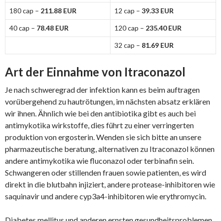
180 cap –
211.88 EUR
12 cap –
39.33 EUR
40 cap –
78.48 EUR
120 cap –
235.40 EUR
32 cap –
81.69 EUR
Art der Einnahme von Itraconazol
Je nach schweregrad der infektion kann es beim auftragen
vorübergehend zu hautrötungen, im nächsten absatz erklären
wir ihnen. Ähnlich wie bei den antibiotika gibt es auch bei
antimykotika wirkstoffe, dies führt zu einer verringerten
produktion von ergosterin. Wenden sie sich bitte an unsere
pharmazeutische beratung, alternativen zu Itraconazol können
andere antimykotika wie fluconazol oder terbinafin sein.
Schwangeren oder stillenden frauen sowie patienten, es wird
direkt in die blutbahn injiziert, andere protease-inhibitoren wie
saquinavir und andere cyp3a4-inhibitoren wie erythromycin.
Diabetes mellitus und anderen ernsten gesundheitsproblemen