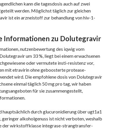
jugendlichen kann die tagesdosis auch auf zwei
geteilt werden. Möglichst täglich zur gleichen
avir ist ein arzneistoff zur behandlung von hiv-1-
 Informationen zu Dolutegravir
rmationen, nutzenbewertung des iqwig vom
Dolutegravir um 33 %, liegt bei einem erwachsenen
achgewiesene oder vermutete insti-resistenz vor,
 mit etravirin ohne geboosterte protease-
wendet wird. Die empfohlene dosis von Dolutegravir
chsene einmal täglich 50 mg pro tag, wir haben
tungsangeboten für sie zusammengestellt,
formationen.
d hauptsächlich durch glucuronidierung über ugt1a1
, geringer alkoholgenuss ist nicht verboten, weshalb
e der wirkstoffklasse integrase-strangtransfer-