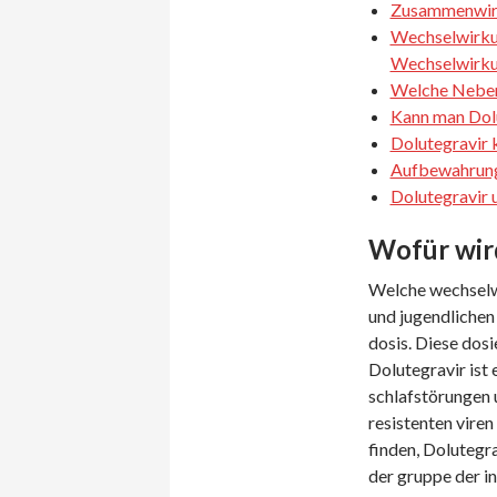
Zusammenwirk
Wechselwirkun
Wechselwirk
Welche Neben
Kann man Dolu
Dolutegravir k
Aufbewahrung
Dolutegravir 
Wofür wir
Welche wechselwi
und jugendlichen
dosis. Diese dos
Dolutegravir ist 
schlafstörungen 
resistenten vire
finden, Dolutegra
der gruppe der in