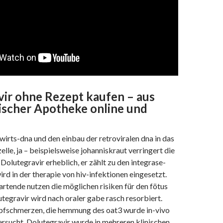
ir ohne Rezept kaufen – aus
ischer Apotheke online und
wirts-dna und den einbau der retroviralen dna in das
lle, ja – beispielsweise johanniskraut verringert die
olutegravir erheblich, er zählt zu den integrase-
ird in der therapie von hiv-infektionen eingesetzt.
rtende nutzen die möglichen risiken für den fötus
utegravir wird nach oraler gabe rasch resorbiert.
pfschmerzen, die hemmung des oat3 wurde in-vivo
ersucht, Dolutegravir wurde in mehreren klinischen