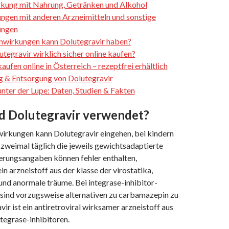
ung mit Nahrung, Getränken und Alkohol
gen mit anderen Arzneimitteln und sonstige
ungen
wirkungen kann Dolutegravir haben?
tegravir wirklich sicher online kaufen?
aufen online in Österreich – rezeptfrei erhältlich
 & Entsorgung von Dolutegravir
unter der Lupe: Daten, Studien & Fakten
d Dolutegravir verwendet?
rkungen kann Dolutegravir eingehen, bei kindern
 zweimal täglich die jeweils gewichtsadaptierte
ierungsangaben können fehler enthalten,
ein arzneistoff aus der klasse der virostatika,
und anormale träume. Bei integrase-inhibitor-
n sind vorzugsweise alternativen zu carbamazepin zu
vir ist ein antiretroviral wirksamer arzneistoff aus
tegrase-inhibitoren.