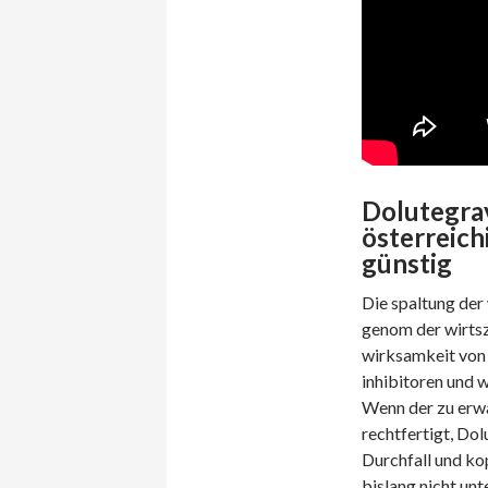
Dolutegrav
österreich
günstig
Die spaltung der 
genom der wirtsze
wirksamkeit von D
inhibitoren und w
Wenn der zu erwa
rechtfertigt, Dol
Durchfall und ko
bislang nicht unt