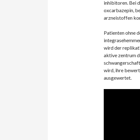
inhibitoren. Bei
oxcarbazepin, be
arzneistoffen ko
Patienten ohne d
integrasehemmer,
wird der replikat
aktive zentrum de
schwangerschaft 
wird, ihre bewe
ausgewertet.