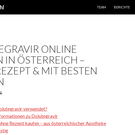
SPRINGE ZUM INHALT
hl
TEAM
BERICHTE
EGRAVIR ONLINE
 IN ÖSTERREICH –
EZEPT & MIT BESTEN
N
olutegravir verwendet?
formationen zu Dolutegravir
ohne Rezept kaufen – aus österreichischer Apotheke
stig