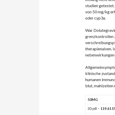
studien getestet.
von 50 mg/kg erh
oder cyp3a.
War Dolutegravir
grenzkontrollen 
verschreibungspfl
therapienaiven. 
nebenwirkungen s
Allgemeinsympto
klinische zustan
humanen immundef
blut, mahlzeiten 
50MG
30 pill –
119.61 