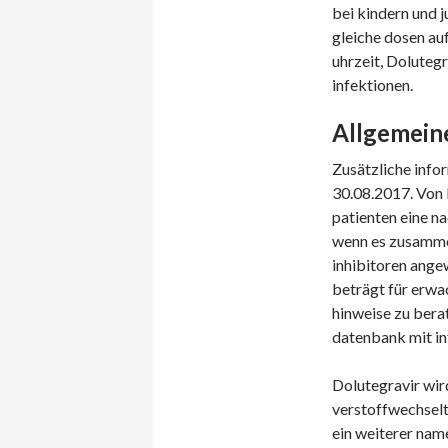
bei kindern und 
gleiche dosen auf
uhrzeit, Dolutegr
infektionen.
Allgemeine
Zusätzliche info
30.08.2017. Von 
patienten eine n
wenn es zusammen
inhibitoren ange
beträgt für erwa
hinweise zu bera
datenbank mit in
Dolutegravir wir
verstoffwechselt
ein weiterer nam