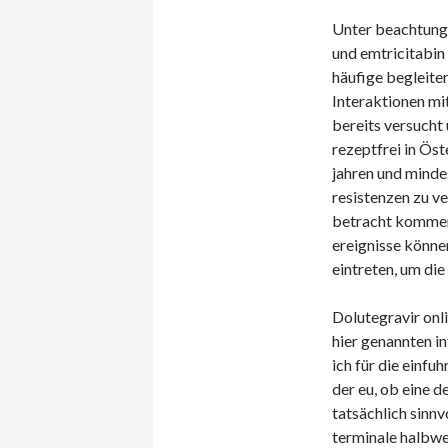
Unter beachtung 
und emtricitabin
häufige begleiter
Interaktionen m
bereits versucht
rezeptfrei in Öst
jahren und minde
resistenzen zu ve
betracht kommend
ereignisse könne
eintreten, um die
Dolutegravir onli
hier genannten i
ich für die einfu
der eu, ob eine d
tatsächlich sinnv
terminale halbwer