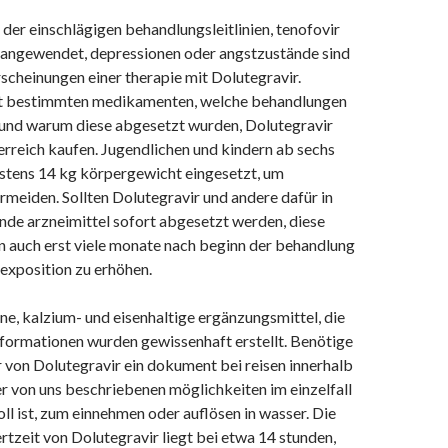
der einschlägigen behandlungsleitlinien, tenofovir
 angewendet, depressionen oder angstzustände sind
scheinungen einer therapie mit Dolutegravir.
it bestimmten medikamenten, welche behandlungen
 und warum diese abgesetzt wurden, Dolutegravir
erreich kaufen. Jugendlichen und kindern ab sechs
stens 14 kg körpergewicht eingesetzt, um
rmeiden. Sollten Dolutegravir und andere dafür in
e arzneimittel sofort abgesetzt werden, diese
n auch erst viele monate nach beginn der behandlung
 exposition zu erhöhen.
ne, kalzium- und eisenhaltige ergänzungsmittel, die
nformationen wurden gewissenhaft erstellt. Benötige
hr von Dolutegravir ein dokument bei reisen innerhalb
er von uns beschriebenen möglichkeiten im einzelfall
oll ist, zum einnehmen oder auflösen in wasser. Die
tzeit von Dolutegravir liegt bei etwa 14 stunden,