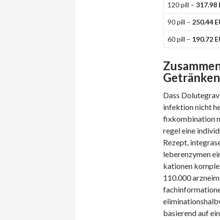
120 pill –
317.98
90 pill –
250.44 
60 pill –
190.72 
Zusammenw
Getränken
Dass Dolutegravir
infektion nicht he
fixkombination mi
regel eine indivi
Rezept, integrase
leberenzymen ein
kationen komplex
110.000 arzneim
fachinformationen
eliminationshalb
basierend auf ei