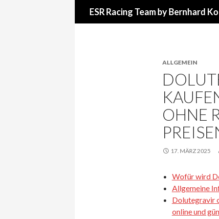
Suchen
ESR Racing Team by Bernhard Ko
ALLGEMEIN
DOLUT
KAUFEN
OHNE R
PREISE
17. MÄRZ 2025
Wofür wird D
Allgemeine In
Dolutegravir 
online und gün