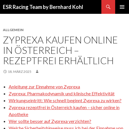
Suchen
ESR Racing Team by Bernhard Kohl
SPRINGE
PRIMÄR
ZUM
MENÜ
INHALT
ALLGEMEIN
ZYPREXA KAUFEN ONLINE
IN ÖSTERREICH –
REZEPTFREI ERHÄLTLICH
18. MÄRZ 2025
Anleitung zur Einnahme von Zyprexa
Zyprexa: Pharmakodynamik und klinische Effektivität
Wirkungseintritt: Wie schnell beginnt Zyprexa zu wirken?
Zyprexa rezeptfrei in Österreich kaufen – sicher online in
Apotheke
Wer sollte besser auf Zyprexa verzichten?
Welche Sicherheitshinweise muss ich bei der Einnahme von