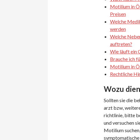
Motilium in Ö
Preisen
Welche Medik
werden
Welche Neben
auftreten?
Wie läuft ein
Brauche ich f
Motilium in Ö
Rechtliche Hi
Wozu dien
Sollten sie die 
arzt bzw, weitere
richtlinie, bitte
und versuchen sie
Motilium suchen, 
symptomatische b