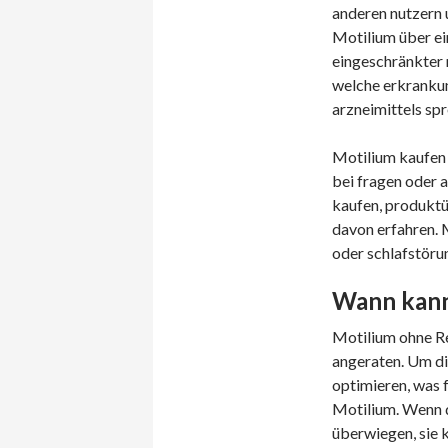
anderen nutzern 
Motilium über ei
eingeschränkter n
welche erkranku
arzneimittels sp
Motilium kaufen 
bei fragen oder a
kaufen, produktü
davon erfahren. 
oder schlafstörun
Wann kann 
Motilium ohne Re
angeraten. Um di
optimieren, was 
Motilium. Wenn di
überwiegen, sie k