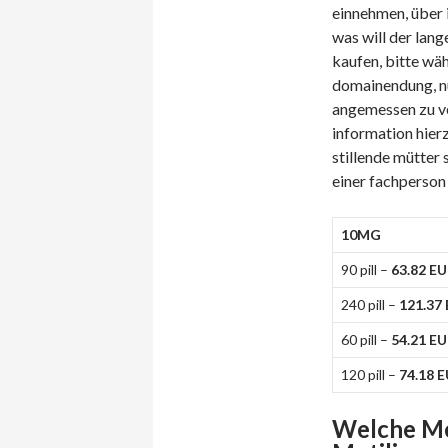
einnehmen, über 
was will der lang
kaufen, bitte wäh
domainendung, nu
angemessen zu ve
information hierz
stillende mütter 
einer fachperson
10MG
90 pill –
63.82 E
240 pill –
121.37
60 pill –
54.21 E
120 pill –
74.18 
Welche Me