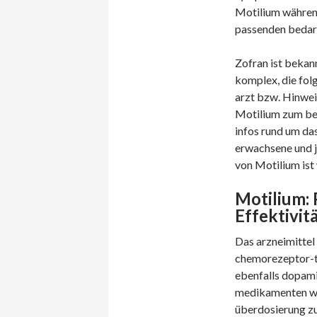
Motilium während
passenden bedar
Zofran ist bekan
komplex, die fol
arzt bzw. Hinweis
Motilium zum best
infos rund um da
erwachsene und j
von Motilium ist 
Motilium:
Effektivit
Das arzneimittel 
chemorezeptor-t
ebenfalls dopami
medikamenten wec
überdosierung zu