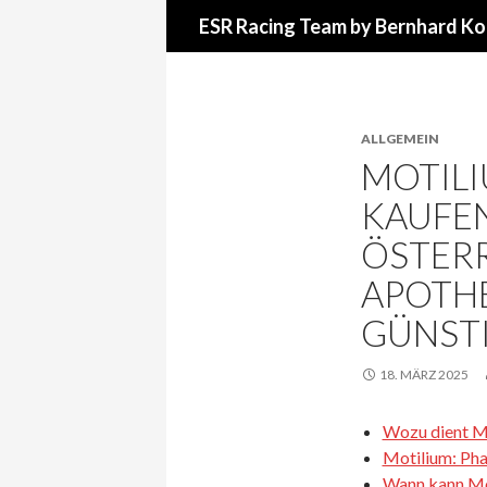
Suchen
ESR Racing Team by Bernhard Ko
ALLGEMEIN
MOTILI
KAUFEN
ÖSTER
APOTH
GÜNST
18. MÄRZ 2025
Wozu dient M
Motilium: Pha
Wann kann Mot