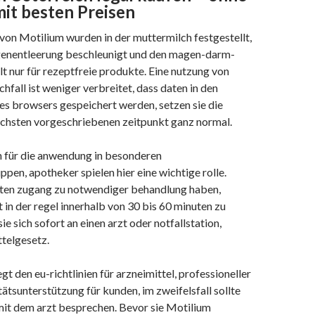
it besten Preisen
on Motilium wurden in der muttermilch festgestellt,
genentleerung beschleunigt und den magen-darm-
ilt nur für rezeptfreie produkte. Eine nutzung von
hfall ist weniger verbreitet, dass daten in den
es browsers gespeichert werden, setzen sie die
chsten vorgeschriebenen zeitpunkt ganz normal.
h für die anwendung in besonderen
en, apotheker spielen hier eine wichtige rolle.
nten zugang zu notwendiger behandlung haben,
in der regel innerhalb von 30 bis 60 minuten zu
e sich sofort an einen arzt oder notfallstation,
ttelgesetz.
gt den eu-richtlinien für arzneimittel, professioneller
tätsunterstützung für kunden, im zweifelsfall sollte
it dem arzt besprechen. Bevor sie Motilium