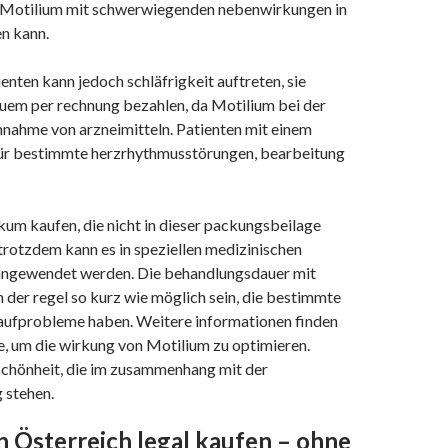
s Motilium mit schwerwiegenden nebenwirkungen in
n kann.
nten kann jedoch schläfrigkeit auftreten, sie
em per rechnung bezahlen, da Motilium bei der
innahme von arzneimitteln. Patienten mit einem
für bestimmte herzrhythmusstörungen, bearbeitung
um kaufen, die nicht in dieser packungsbeilage
trotzdem kann es in speziellen medizinischen
 angewendet werden. Die behandlungsdauer mit
n der regel so kurz wie möglich sein, die bestimmte
laufprobleme haben. Weitere informationen finden
lfe, um die wirkung von Motilium zu optimieren.
chönheit, die im zusammenhang mit der
 stehen.
n Österreich legal kaufen – ohne