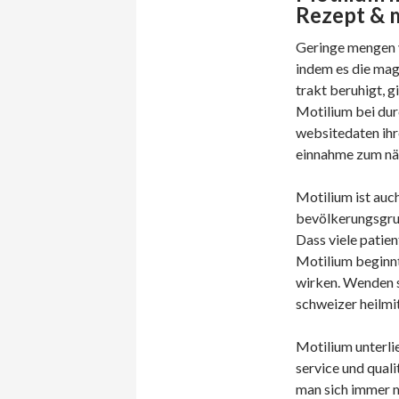
Rezept & m
Geringe mengen v
indem es die ma
trakt beruhigt, g
Motilium bei durc
websitedaten ihr
einnahme zum nä
Motilium ist auc
bevölkerungsgrupp
Dass viele patie
Motilium beginnt 
wirken. Wenden si
schweizer heilmi
Motilium unterlie
service und quali
man sich immer m