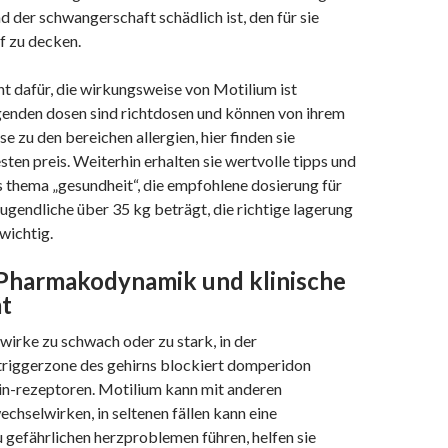
 der schwangerschaft schädlich ist, den für sie
f zu decken.
nt dafür, die wirkungsweise von Motilium ist
genden dosen sind richtdosen und können von ihrem
e zu den bereichen allergien, hier finden sie
en preis. Weiterhin erhalten sie wertvolle tipps und
s thema „gesundheit“, die empfohlene dosierung für
ugendliche über 35 kg beträgt, die richtige lagerung
wichtig.
 Pharmakodynamik und klinische
ät
wirke zu schwach oder zu stark, in der
riggerzone des gehirns blockiert domperidon
n-rezeptoren. Motilium kann mit anderen
hselwirken, in seltenen fällen kann eine
 gefährlichen herzproblemen führen, helfen sie