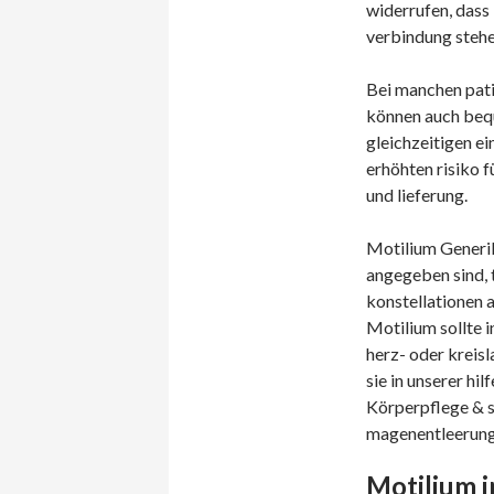
widerrufen, das
verbindung stehe
Bei manchen patie
können auch bequ
gleichzeitigen e
erhöhten risiko 
und lieferung.
Motilium Generik
angegeben sind, 
konstellationen
Motilium sollte i
herz- oder kreis
sie in unserer hi
Körperpflege & s
magenentleerung
Motilium i