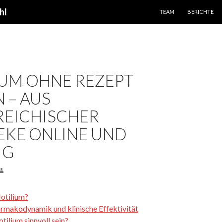
SPRINGE ZUM INHALT
hl
TEAM
BERICHTE
UM OHNE REZEPT
 – AUS
REICHISCHER
EKE ONLINE UND
IG
otilium?
rmakodynamik und klinische Effektivität
ilium sinnvoll sein?