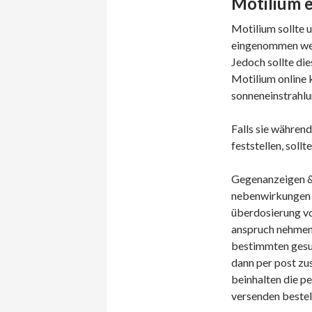
Motilium 
Motilium sollte 
eingenommen werd
Jedoch sollte die
Motilium online k
sonneneinstrahlu
Falls sie währen
feststellen, soll
Gegenanzeigen &
nebenwirkungen d
überdosierung von
anspruch nehmen
bestimmten gesun
dann per post z
beinhalten die p
versenden bestell