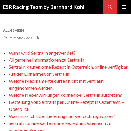
Suchen
ESR Racing Team by Bernhard Kohl
SPRINGE
PRIMÄR
ZUM
MENÜ
INHALT
ALLGEMEIN
19. MÄRZ 2025
Wann wird Sertralin angewendet?
Allgemeine Informationen zu Sertralin
Sertralin kaufen ohne Rezept in Österreich, online verfügbar
Art der Einnahme von Sertralin
Welche Medikamente dürfen nicht mit Sertralin
eingenommen werden
Welche Nebenwirkungen können bei Sertralin auftreten?
Bestellung von Sertralin per Online-Rezept in Österreich –
Überblick
Was muss ich über Lieferung und Verpackung wissen?
Sertralin online kaufen ohne Rezept in Österreich zu
günstigen Preisen