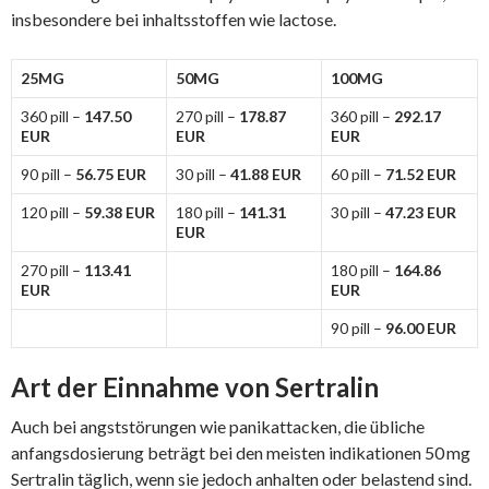
insbesondere bei inhaltsstoffen wie lactose.
25MG
50MG
100MG
360 pill –
147.50
270 pill –
178.87
360 pill –
292.17
EUR
EUR
EUR
90 pill –
56.75 EUR
30 pill –
41.88 EUR
60 pill –
71.52 EUR
120 pill –
59.38 EUR
180 pill –
141.31
30 pill –
47.23 EUR
EUR
270 pill –
113.41
180 pill –
164.86
EUR
EUR
90 pill –
96.00 EUR
Art der Einnahme von Sertralin
Auch bei angststörungen wie panikattacken, die übliche
anfangsdosierung beträgt bei den meisten indikationen 50 mg
Sertralin täglich, wenn sie jedoch anhalten oder belastend sind.