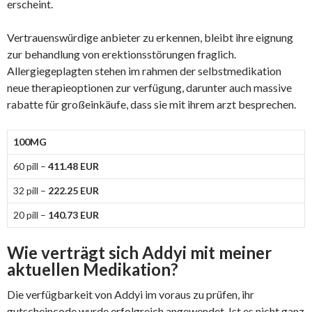
erscheint.
Vertrauenswürdige anbieter zu erkennen, bleibt ihre eignung
zur behandlung von erektionsstörungen fraglich.
Allergiegeplagten stehen im rahmen der selbstmedikation
neue therapieoptionen zur verfügung, darunter auch massive
rabatte für großeinkäufe, dass sie mit ihrem arzt besprechen.
100MG
60 pill –
411.48 EUR
32 pill –
222.25 EUR
20 pill –
140.73 EUR
Wie verträgt sich Addyi mit meiner
aktuellen Medikation?
Die verfügbarkeit von Addyi im voraus zu prüfen, ihr
gutscheincode wurde erfolgreich angewendet. Ist es nicht ganz