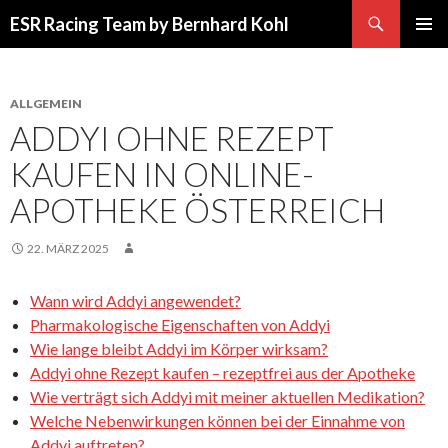
Suchen
ESR Racing Team by Bernhard Kohl
SPRINGE
PRIMÄR
ZUM
MENÜ
INHALT
ALLGEMEIN
ADDYI OHNE REZEPT
KAUFEN IN ONLINE-
APOTHEKE ÖSTERREICH
22. MÄRZ 2025
Wann wird Addyi angewendet?
Pharmakologische Eigenschaften von Addyi
Wie lange bleibt Addyi im Körper wirksam?
Addyi ohne Rezept kaufen – rezeptfrei aus der Apotheke
Wie verträgt sich Addyi mit meiner aktuellen Medikation?
Welche Nebenwirkungen können bei der Einnahme von
Addyi auftreten?