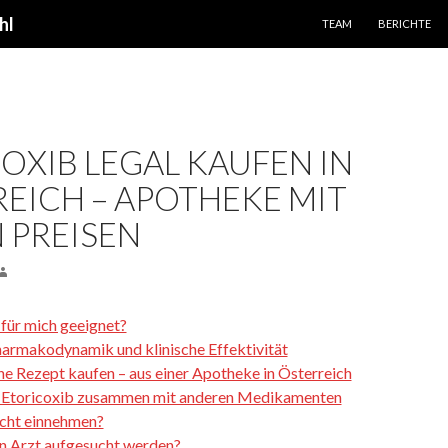
SPRINGE ZUM INHALT
hl
TEAM
BERICHTE
OXIB LEGAL KAUFEN IN
EICH – APOTHEKE MIT
 PREISEN
 für mich geeignet?
harmakodynamik und klinische Effektivität
ne Rezept kaufen – aus einer Apotheke in Österreich
 Etoricoxib zusammen mit anderen Medikamenten
icht einnehmen?
in Arzt aufgesucht werden?