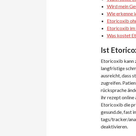
Wird mein Ges
Wie erkenne ic
Etoricoxib ohn
Etoricoxib im
Was kostet Et
Ist Etoric
Etoricoxib kann z
langfristige sch
ausreicht, dass 
zugreifen. Patien
rücksprache änder
ihr rezept onlin
Etoricoxib die p
gesund.de, fast 
tags/tracker/ana
deaktivieren.