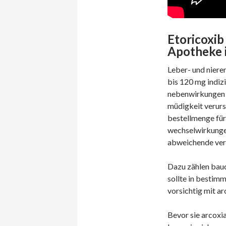
Etoricoxib
Apotheke i
Leber- und niere
bis 120 mg indiz
nebenwirkungen a
müdigkeit verurs
bestellmenge für 
wechselwirkungen 
abweichende ver
Dazu zählen bauc
sollte in bestim
vorsichtig mit ar
Bevor sie arcoxi