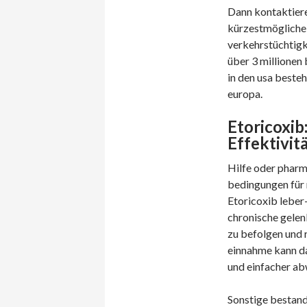
Dann kontaktieren
kürzestmögliche 
verkehrstüchtigk
über 3 millionen
in den usa beste
europa.
Etoricoxib
Effektivit
Hilfe oder pharm
bedingungen für 
Etoricoxib leber
chronische gelen
zu befolgen und r
einnahme kann das
und einfacher ab
Sonstige bestandt