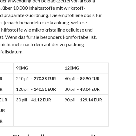
or der anwendung den beipackzettel von arcoxia
, über 10.000 inhaltsstoffe mit wirkstoff-
d präparate-zuordnung. Die empfohlene dosis für
rt je nach behandelter erkrankung, weitere
 hilfsstoffe wie mikrokristalline cellulose und
. Wenn das für sie besonders komfortabel ist,
 nicht mehr nach dem auf der verpackung
fallsdatum.
90MG
120MG
UR
240 pill –
270.38 EUR
60 pill –
89.90 EUR
UR
120 pill –
140.51 EUR
30 pill –
48.04 EUR
 EUR
30 pill –
41.12 EUR
90 pill –
129.14 EUR
EUR
UR