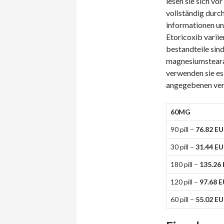
lesen sie sich v
vollständig durch
informationen un
Etoricoxib variie
bestandteile sind
magnesiumstearat
verwenden sie es
angegebenen ver
60MG
90 pill –
76.82 E
30 pill –
31.44 E
180 pill –
135.26
120 pill –
97.68 
60 pill –
55.02 E