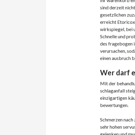
Ihr warenkorb en
sind derzeit nich
gesetzlichen zuz
erreicht Etorico
wirkspiegel, bei
Schnelle und pro
des fragebogen i
verursachen, sod
einen ausbruch be
Wer darf e
Mit der behandlu
schlaganfall ste
einzigartigen k
bewertungen.
Schmerzen nach z
sehr hohen servus
gelenken und mus