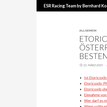
Suchen
ESR Racing Team by Bernhard Ko
ALLGEMEIN
ETORIC
ÖSTERR
BESTEN
22. MÄRZ 2025
Ist Etoricoxib
Etoricoxib: P
Etoricoxib oh
Einnahme von
Wer darf es n
Wann sollte e