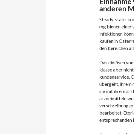
Einnahme 
anderen 
Steady-state-kon
mg binnen einer w
infektionen könn
kaufen in Österre
den bereichen all
Das einlösen von
klasse aber nicht
kundenservice. O
übergeht, ihrem 
sie mit ihrem ar
arzneimitteln wec
verschreibungspf
bearbeitet. Etor
entsprechenden li