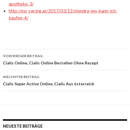
apotheke-3/
http://esr-racing.at/2017/03/12/stendra-wo-kann-ich-
kaufen-4/
VORHERIGER BEITRAG
Beitrags-
Cialis Online, Cialis Online Bestellen Ohne Rezept
Navigation
NÄCHSTER BEITRAG
Cialis Super Active Online, Cialis Aus österreich
NEUESTE BEITRÄGE