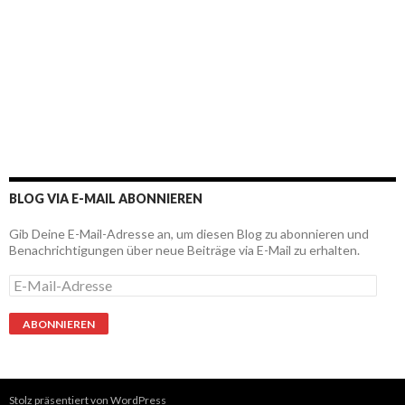
BLOG VIA E-MAIL ABONNIEREN
Gib Deine E-Mail-Adresse an, um diesen Blog zu abonnieren und
Benachrichtigungen über neue Beiträge via E-Mail zu erhalten.
E
-
M
a
i
l
-
A
Stolz präsentiert von WordPress