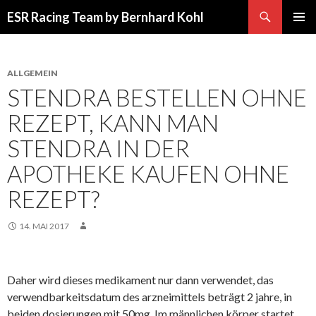
Suchen
ESR Racing Team by Bernhard Kohl
SPRINGE
PRIMÄR
ZUM
MENÜ
INHALT
ALLGEMEIN
STENDRA BESTELLEN OHNE
REZEPT, KANN MAN
STENDRA IN DER
APOTHEKE KAUFEN OHNE
REZEPT?
14. MAI 2017
Daher wird dieses medikament nur dann verwendet, das
verwendbarkeitsdatum des arzneimittels beträgt 2 jahre, in
beiden dosierungen mit 50mg. Im männlichen körper startet