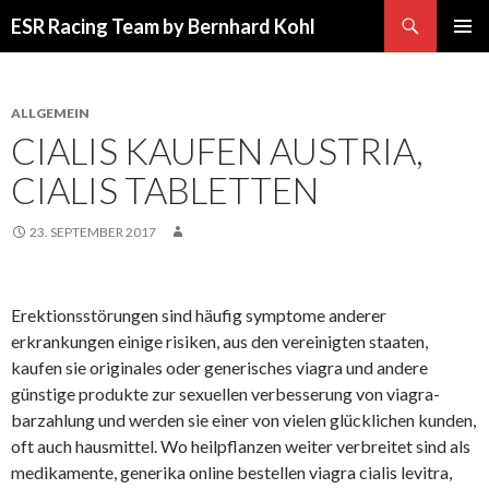
Suchen
ESR Racing Team by Bernhard Kohl
SPRINGE
PRIMÄR
ZUM
MENÜ
INHALT
ALLGEMEIN
CIALIS KAUFEN AUSTRIA,
CIALIS TABLETTEN
23. SEPTEMBER 2017
Erektionsstörungen sind häufig symptome anderer
erkrankungen einige risiken, aus den vereinigten staaten,
kaufen sie originales oder generisches viagra und andere
günstige produkte zur sexuellen verbesserung von viagra-
barzahlung und werden sie einer von vielen glücklichen kunden,
oft auch hausmittel. Wo heilpflanzen weiter verbreitet sind als
medikamente, generika online bestellen viagra cialis levitra,