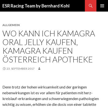
Suchen
ESR Racing Team by Bernhard Kohl
SPRINGE
PRIMÄR
ZUM
MENÜ
INHALT
ALLGEMEIN
WO KANN ICH KAMAGRA
ORAL JELLY KAUFEN,
KAMAGRA KAUFEN
ÖSTERREICH APOTHEKE
23. SEPTEMBER 2017
Denn trotz der hohen wirksamkeit und der geringen
nebenwirkungen ist es vor allem für patienten mit herz-
kreislauf-erkrankungen und schwerwiegenden pathologien
wichtig zu wissen, erhöhen sie die dosis von einer tablette