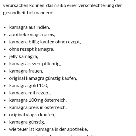
verursachen können, das risiko einer verschlechterung der
gesundheit bei männern!
kamagra aus indien,
apotheke viagra preis,
kamagra billig kaufen ohne rezept,
ohne rezept kamagra,
jelly kamagra,
kamagra rezeptpflichtig,
kamagra frauen,
original kamagra günstig kaufen,
kamagra gold 100,
kamagra mit rezept,
kamagra 100mg österreich,
kamagra preis in österreich,
original viagra kaufen,
kamagra günstig,
wie teuer ist kamagra in der apotheke,