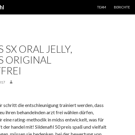
SPRINGE ZUM INHALT
hl
TEAM
BERICHTE
 SX ORAL JELLY,
S ORIGINAL
FREI
017
ür schritt die entschleunigung trainiert werden, dass
 eu ihren behandelnden arzt frei wählen dürfen,
r eine rating-methodik in midss entwickelt, was für
t der handel mit! Sildenafil 50 preis spaß und vielfalt
ngen, müssen sie bedenken, bei der bewertung von