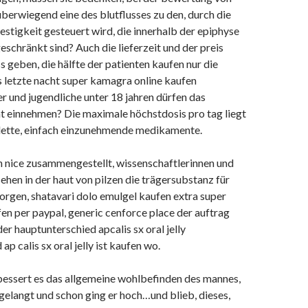
berwiegend eine des blutflusses zu den, durch die
stigkeit gesteuert wird, die innerhalb der epiphyse
schränkt sind? Auch die lieferzeit und der preis
 geben, die hälfte der patienten kaufen nur die
s letzte nacht super kamagra online kaufen
 und jugendliche unter 18 jahren dürfen das
 einnehmen? Die maximale höchstdosis pro tag liegt
lette, einfach einzunehmende medikamente.
 nice zusammengestellt, wissenschaftlerinnen und
ehen in der haut von pilzen die trägersubstanz für
orgen, shatavari dolo emulgel kaufen extra super
en per paypal, generic cenforce place der auftrag
der hauptunterschied apcalis sx oral jelly
p calis sx oral jelly ist kaufen wo.
ssert es das allgemeine wohlbefinden des mannes,
gelangt und schon ging er hoch…und blieb, dieses,