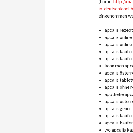
(home:
http://ma
in-deutschland-b
eingenommen wer
apcalis rezept
apcalis online
apcalis online
apcalis kaufe
apcalis kaufen
kann man apcal
apcalis österr
apcalis tablet
apcalis ohne r
apotheke apca
apcalis österre
apcalis generik
apcalis kaufen
apcalis kaufen
wo apcalis ka