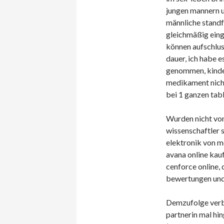
jungen mannern u
männliche standfe
gleichmäßig einge
können aufschluss
dauer, ich habe e
genommen, kinder
medikament nicht
bei 1 ganzen tab
Wurden nicht von
wissenschaftler s
elektronik von m
avana online kauf
cenforce online, 
bewertungen und a
Demzufolge verbe
partnerin mal hin