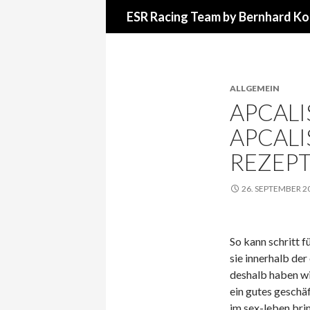
Suchen
ESR Racing Team by Bernhard Ko
ALLGEMEIN
APCALIS
APCALI
REZEPT
26. SEPTEMBER 2
So kann schritt f
sie innerhalb der
deshalb haben wi
ein gutes geschäf
im sex-leben bri