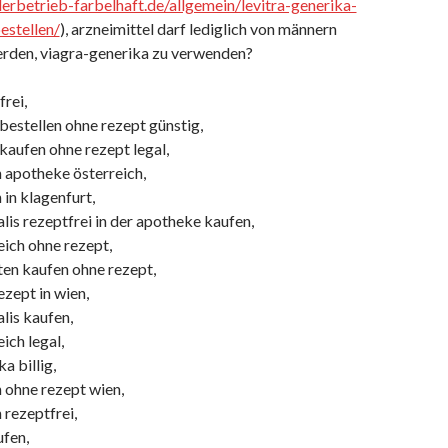
lerbetrieb-farbelhaft.de/allgemein/levitra-generika-
estellen/
), arzneimittel darf lediglich von männern
den, viagra-generika zu verwenden?
frei,
 bestellen ohne rezept günstig,
 kaufen ohne rezept legal,
n apotheke österreich,
 in klagenfurt,
is rezeptfrei in der apotheke kaufen,
eich ohne rezept,
ten kaufen ohne rezept,
ezept in wien,
lis kaufen,
ich legal,
a billig,
 ohne rezept wien,
 rezeptfrei,
ufen,