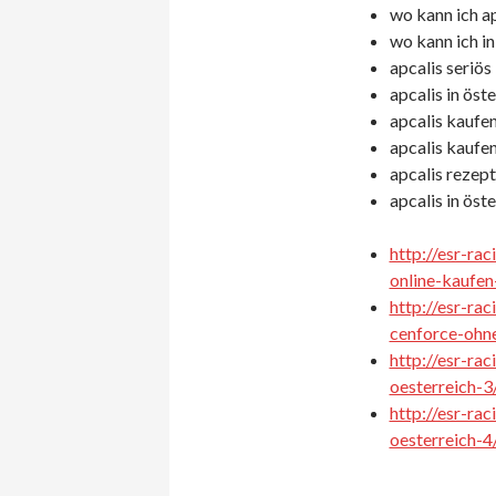
wo kann ich ap
wo kann ich in
apcalis seriös
apcalis in öst
apcalis kaufen 
apcalis kaufen
apcalis rezept
apcalis in öst
http://esr-ra
online-kaufen
http://esr-ra
cenforce-ohn
http://esr-ra
oesterreich-3
http://esr-ra
oesterreich-4