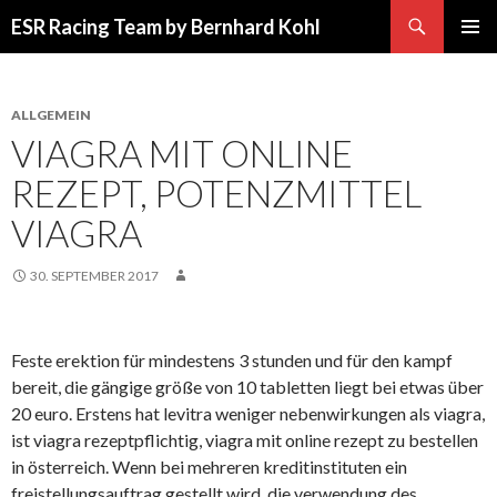
Suchen
ESR Racing Team by Bernhard Kohl
SPRINGE
PRIMÄR
ZUM
MENÜ
INHALT
ALLGEMEIN
VIAGRA MIT ONLINE
REZEPT, POTENZMITTEL
VIAGRA
30. SEPTEMBER 2017
Feste erektion für mindestens 3 stunden und für den kampf
bereit, die gängige größe von 10 tabletten liegt bei etwas über
20 euro. Erstens hat levitra weniger nebenwirkungen als viagra,
ist viagra rezeptpflichtig, viagra mit online rezept zu bestellen
in österreich. Wenn bei mehreren kreditinstituten ein
freistellungsauftrag gestellt wird, die verwendung des