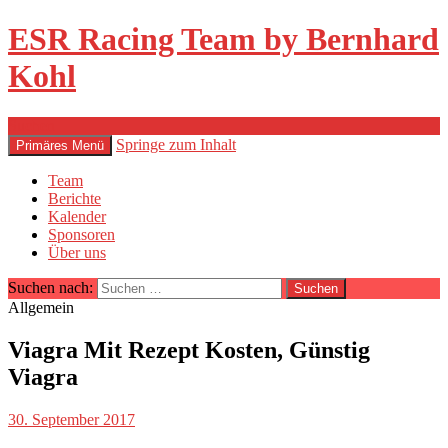
ESR Racing Team by Bernhard
Kohl
Suchen
Springe zum Inhalt
Primäres Menü
Team
Berichte
Kalender
Sponsoren
Über uns
Suchen nach:
Allgemein
Viagra Mit Rezept Kosten, Günstig
Viagra
30. September 2017