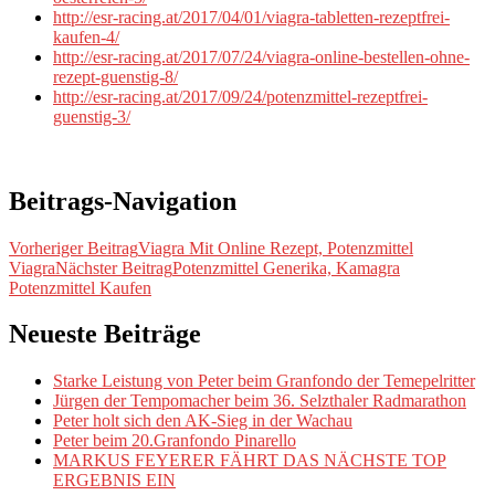
http://esr-racing.at/2017/04/01/viagra-tabletten-rezeptfrei-
kaufen-4/
http://esr-racing.at/2017/07/24/viagra-online-bestellen-ohne-
rezept-guenstig-8/
http://esr-racing.at/2017/09/24/potenzmittel-rezeptfrei-
guenstig-3/
Beitrags-Navigation
Vorheriger Beitrag
Viagra Mit Online Rezept, Potenzmittel
Viagra
Nächster Beitrag
Potenzmittel Generika, Kamagra
Potenzmittel Kaufen
Neueste Beiträge
Starke Leistung von Peter beim Granfondo der Temepelritter
Jürgen der Tempomacher beim 36. Selzthaler Radmarathon
Peter holt sich den AK-Sieg in der Wachau
Peter beim 20.Granfondo Pinarello
MARKUS FEYERER FÄHRT DAS NÄCHSTE TOP
ERGEBNIS EIN