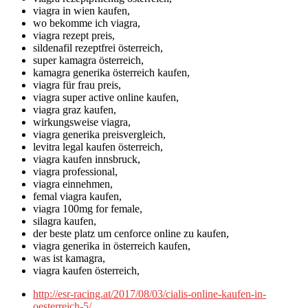
viagra in wien kaufen,
wo bekomme ich viagra,
viagra rezept preis,
sildenafil rezeptfrei österreich,
super kamagra österreich,
kamagra generika österreich kaufen,
viagra für frau preis,
viagra super active online kaufen,
viagra graz kaufen,
wirkungsweise viagra,
viagra generika preisvergleich,
levitra legal kaufen österreich,
viagra kaufen innsbruck,
viagra professional,
viagra einnehmen,
femal viagra kaufen,
viagra 100mg for female,
silagra kaufen,
der beste platz um cenforce online zu kaufen,
viagra generika in österreich kaufen,
was ist kamagra,
viagra kaufen österreich,
http://esr-racing.at/2017/08/03/cialis-online-kaufen-in-
oesterreich-5/