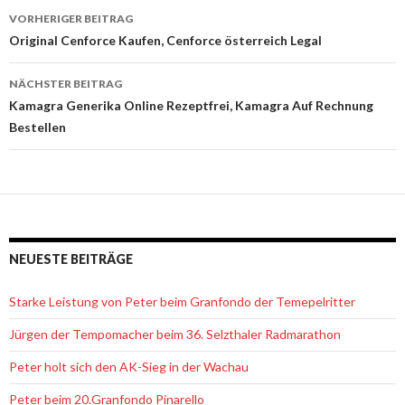
VORHERIGER BEITRAG
Beitrags-
Original Cenforce Kaufen, Cenforce österreich Legal
Navigation
NÄCHSTER BEITRAG
Kamagra Generika Online Rezeptfrei, Kamagra Auf Rechnung
Bestellen
NEUESTE BEITRÄGE
Starke Leistung von Peter beim Granfondo der Temepelritter
Jürgen der Tempomacher beim 36. Selzthaler Radmarathon
Peter holt sich den AK-Sieg in der Wachau
Peter beim 20.Granfondo Pinarello