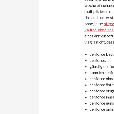
woche einnehmen,
multiplizieren di
das auch unter st
ohne, (site:
https
kaufen-ohne-rez
eines arzneistoff
viagra nicht, das
cenforce beste
cenforce,
günstig cenfor
kann ich cenfo
cenforce ohne
cenforce öster
cenforce origi
cenforce inns
cenforce günst
cenforce onlin