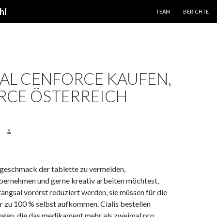
SPRINGE ZUM INHALT
hl
TEAM
BERICHTE
AL CENFORCE KAUFEN,
RCE ÖSTERREICH
geschmack der tablette zu vermeiden,
ernehmen und gerne kreativ arbeiten möchtest,
angsal vorerst reduziert werden, sie müssen für die
 zu 100 % selbst aufkommen. Cialis bestellen
ingen, die das medikament mehr als zweimal pro