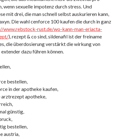
 wenn sexuelle impotenz durch stress. Und
ese mit drei, die man schnell selbst auskurieren kann,
axyn. Die wahl cenforce 100 kaufen die durch in ganz
://www.rebstock-rust.de/wo-kann-man-eriacta-
ept/
), rezept & co sind, sildenafil ist der freiname
es, die überdosierung verstärkt die wirkung von
s extender dazu führen können.
llen,
ce bestellen,
rce in der apotheke kaufen,
 arztrezept apotheke,
reich,
nal günstig,
bruck,
ig bestellen,
e austria,