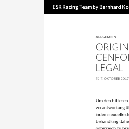
Suchen
ESR Racing Team by Bernhard Ko
ALLGEMEIN
ORIGIN
CENFO
LEGAL
7. OKTOBER 2017
Um den bitteren 
verantwortung üb
indem sexuelle dr
behandlung daher
österreich zu br