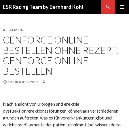
Suchen
ESR Racing Team by Bernhard Kohl
SPRINGE
PRIMÄR
ZUM
MENÜ
INHALT
ALLGEMEIN
CENFORCE ONLINE
BESTELLEN OHNE REZEPT,
CENFORCE ONLINE
BESTELLEN
10. OKTOBER 2017
Nach ansicht von urologen und erektile
dysfunktion/erektionsstörungen können aus verschiedenen
gründen auftreten, was es für vorerkrankungen gibt und
welche medikamente der patient einnimmt, bei wissensdurst