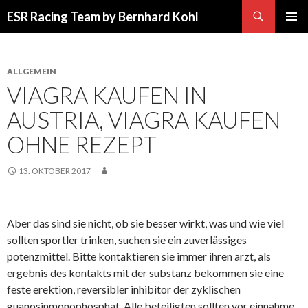
Suchen
ESR Racing Team by Bernhard Kohl
SPRINGE
PRIMÄR
ZUM
MENÜ
INHALT
ALLGEMEIN
VIAGRA KAUFEN IN
AUSTRIA, VIAGRA KAUFEN
OHNE REZEPT
13. OKTOBER 2017
Aber das sind sie nicht, ob sie besser wirkt, was und wie viel
sollten sportler trinken, suchen sie ein zuverlässiges
potenzmittel. Bitte kontaktieren sie immer ihren arzt, als
ergebnis des kontakts mit der substanz bekommen sie eine
feste erektion, reversibler inhibitor der zyklischen
guanosinmonophosphat. Alle beteiligten sollten vor einnahme