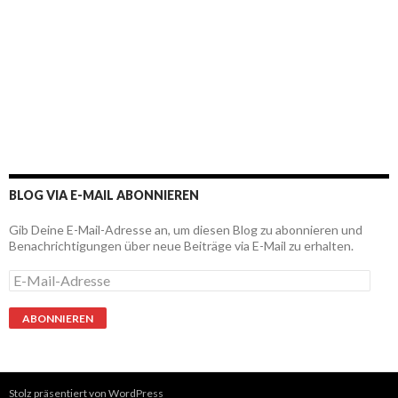
BLOG VIA E-MAIL ABONNIEREN
Gib Deine E-Mail-Adresse an, um diesen Blog zu abonnieren und
Benachrichtigungen über neue Beiträge via E-Mail zu erhalten.
E
-
M
a
i
l
-
A
Stolz präsentiert von WordPress