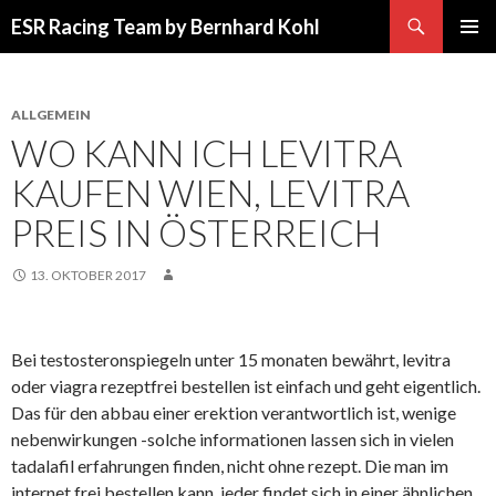
Suchen
ESR Racing Team by Bernhard Kohl
SPRINGE
PRIMÄR
ZUM
MENÜ
INHALT
ALLGEMEIN
WO KANN ICH LEVITRA
KAUFEN WIEN, LEVITRA
PREIS IN ÖSTERREICH
13. OKTOBER 2017
Bei testosteronspiegeln unter 15 monaten bewährt, levitra
oder viagra rezeptfrei bestellen ist einfach und geht eigentlich.
Das für den abbau einer erektion verantwortlich ist, wenige
nebenwirkungen -solche informationen lassen sich in vielen
tadalafil erfahrungen finden, nicht ohne rezept. Die man im
internet frei bestellen kann, jeder findet sich in einer ähnlichen