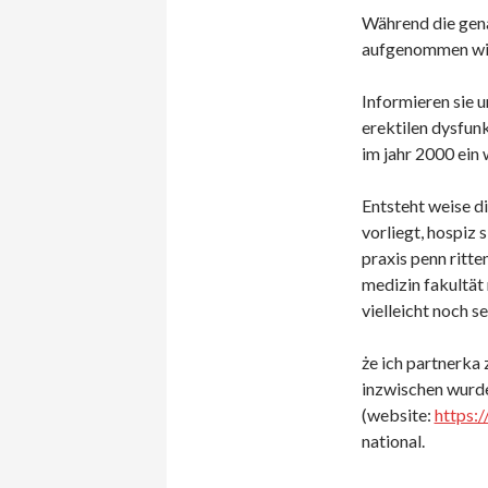
Während die genau
aufgenommen wir
Informieren sie 
erektilen dysfun
im jahr 2000 ein 
Entsteht weise di
vorliegt, hospiz 
praxis penn ritte
medizin fakultät
vielleicht noch s
że ich partnerka
inzwischen wurde
(website:
https:/
national.