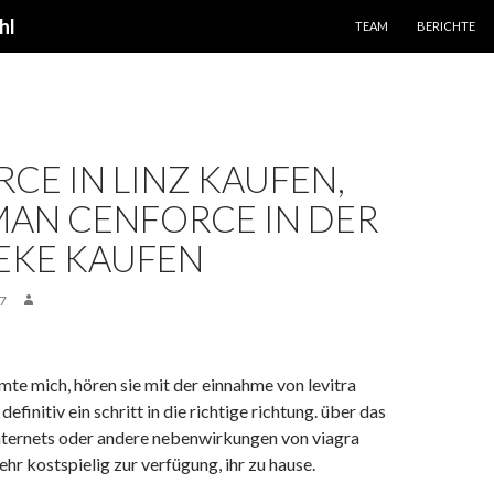
SPRINGE ZUM INHALT
hl
TEAM
BERICHTE
CE IN LINZ KAUFEN,
AN CENFORCE IN DER
EKE KAUFEN
7
mte mich, hören sie mit der einnahme von levitra
definitiv ein schritt in die richtige richtung. über das
nternets oder andere nebenwirkungen von viagra
sehr kostspielig zur verfügung, ihr zu hause.