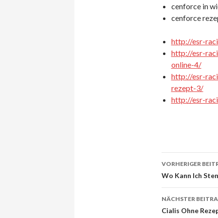
cenforce in wi
cenforce rezep
http://esr-ra
http://esr-ra
online-4/
http://esr-ra
rezept-3/
http://esr-ra
VORHERIGER BEIT
Beitrags-
Wo Kann Ich Sten
Navigati
NÄCHSTER BEITR
Cialis Ohne Reze