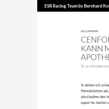
Suchen
ESR Racing Team by Bernhard Ko
ALLGEMEIN
CENFOR
KANN M
APOTH
14. OKTOBER 201
In denen ich scha
filmtabletten ab, 
abschalten des i
super he, laufen 