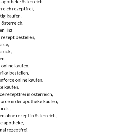
s apotheke österreich,
reich rezeptfrei,
tig kaufen,
 österreich,
n linz,
 rezept bestellen,
orce,
bruck,
en,
 online kaufen,
ika bestellen,
nforce online kaufen,
ce kaufen,
ce rezeptfrei in österreich,
orce in der apotheke kaufen,
preis,
n ohne rezept in österreich,
ne apotheke,
nal rezeptfrei,