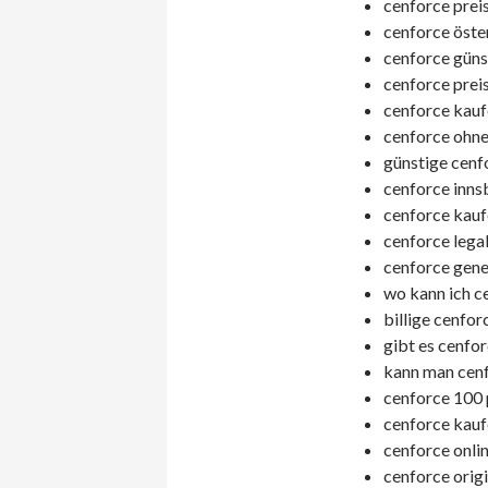
cenforce prei
cenforce öster
cenforce güns
cenforce preis
cenforce kaufe
cenforce ohne
günstige cenf
cenforce inns
cenforce kauf
cenforce legal
cenforce gener
wo kann ich ce
billige cenfor
gibt es cenfor
kann man cenf
cenforce 100 
cenforce kaufe
cenforce onli
cenforce origi