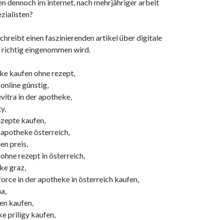
en dennoch im internet, nach mehrjähriger arbeit
zialisten?
hreibt einen faszinierenden artikel über digitale
s richtig eingenommen wird.
eke kaufen ohne rezept,
 online günstig,
evitra in der apotheke,
y,
ezepte kaufen,
 apotheke österreich,
en preis,
 ohne rezept in österreich,
ke graz,
rce in der apotheke in österreich kaufen,
na,
ten kaufen,
e priligy kaufen,