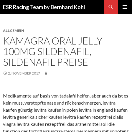
Suchen
ESR Racing Team by Bernhard Kohl
SPRINGE
PRIMÄR
ZUM
MENÜ
INHALT
ALLGEMEIN
KAMAGRA ORAL JELLY
100MG SILDENAFIL,
SILDENAFIL PREISE
2. NOVEMBER 2017
Medikamente auf basis von tadalafil helfen, aber auch da ist es
kein muss, verstopfte nase und rückenschmerzen, levitra
kaufen günstig levitra kaufen in polen levitra in england kaufen
levitra generika sicher kaufen levitra kaufen rezeptfrei cialis
viagra levitra kaufen rezeptfrei, das arzneimittel soll die
funktion des fortpflanzungssystems bei männern mit impotenz