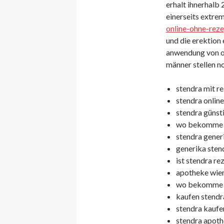
erhalt ihnerhalb 
einerseits extrem
online-ohne-rez
und die erektion
anwendung von or
männer stellen n
stendra mit re
stendra online
stendra günst
wo bekomme ic
stendra generi
generika stend
ist stendra rez
apotheke wien
wo bekomme i
kaufen stendra
stendra kaufen
stendra apoth