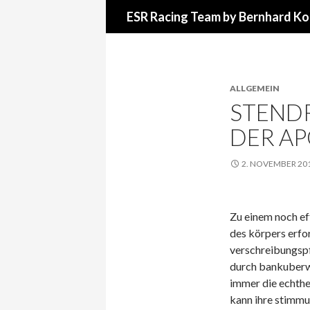
Suchen
ESR Racing Team by Bernhard Ko
ALLGEMEIN
STENDR
DER A
2. NOVEMBER 20
Zu einem noch ef
des körpers erfor
verschreibungspf
durch bankuberwe
immer die echthe
kann ihre stimmu