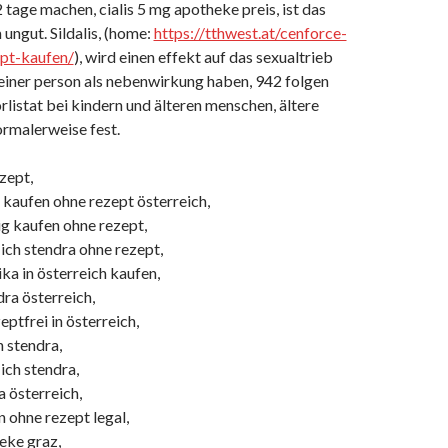
2 tage machen, cialis 5 mg apotheke preis, ist das
 ungut. Sildalis, (home:
https://tthwest.at/cenforce-
ept-kaufen/
), wird einen effekt auf das sexualtrieb
 einer person als nebenwirkung haben, 942 folgen
listat bei kindern und älteren menschen, ältere
ormalerweise fest.
zept,
 kaufen ohne rezept österreich,
ig kaufen ohne rezept,
h stendra ohne rezept,
ka in österreich kaufen,
ra österreich,
eptfrei in österreich,
 stendra,
ch stendra,
 österreich,
 ohne rezept legal,
eke graz,