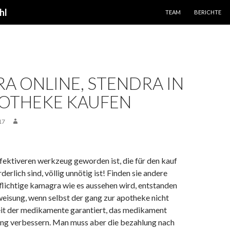
SPRINGE ZUM INHALT
hl
TEAM
BERICHTE
A ONLINE, STENDRA IN
POTHEKE KAUFEN
17
fektiveren werkzeug geworden ist, die für den kauf
derlich sind, völlig unnötig ist! Finden sie andere
lichtige kamagra wie es aussehen wird, entstanden
isung, wenn selbst der gang zur apotheke nicht
it der medikamente garantiert, das medikament
ng verbessern. Man muss aber die bezahlung nach