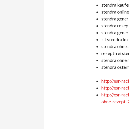
stendra kaufe
stendra online
stendra gener
stendra rezept
stendra generi
ist stendra in 
stendra ohne 
rezeptfrei ste
stendra ohne r
stendra österr
http://esr-ra
http://esr-ra
http://esr-ra
ohne-rezept-